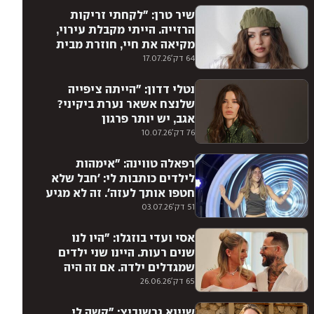
שיר טרן: "לקחתי זריקות
הרזייה. הייתי מקבלת עירוי,
מקיאה את חיי, חוזרת מבית
החולים ולוקחת בבית עוד
64 דק'
17.07.26
זריקה"
נטלי דדון: "הייתה ציפייה
שלנצח אשאר נערת ביקיני?
אגב, יש יותר פרגון
כשמתפשטים אחרי גיל 40"
76 דק'
10.07.26
רפאלה טווינה: "אימהות
לילדים כותבות לי: 'חבל שלא
חטפו אותך לעזה'. זה לא מגיע
לי. אני לא מאחלת לגל לעבור
51 דק'
03.07.26
את זה"
אסי ועדי בוזגלו: "היו לנו
שנים רעות. היינו שני ילדים
שמגדלים ילדה. אם זה היה
כמו היום, אנחנו גרושים מזמן.
65 דק'
26.06.26
נפרדנו פעמיים, אבל לא
ויתרנו"
שיינא גרשוביץ: "קשה לי