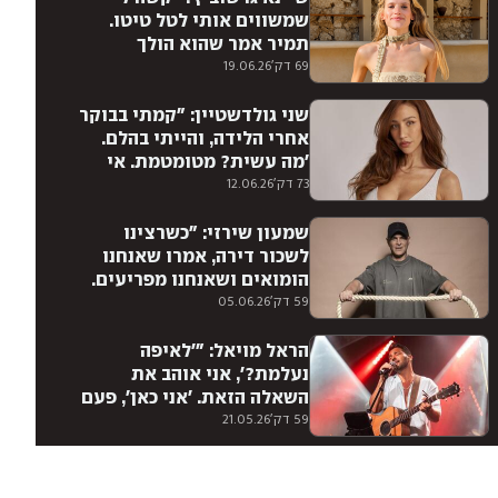
שמשווים אותי לטל טיטו.
תמיר אמר שהוא הולך
להתאהב ב'אח הגדול', לא
69 דק'
19.06.26
מאחלת את זה לאף אקסית"
שני גולדשטיין: "קמתי בבוקר
אחרי הלידה, והייתי בהלם.
'מה עשית? מטומטמת. אי
אפשר להתחרט'. הייתי
73 דק'
12.06.26
בחרדה, אבל זה עבר מהר״
שמעון שירזי: "כשרצינו
לשכור דירה, אמרו שאנחנו
הומואים ושאנחנו מפריעים.
היו אומרים עלינו 'הם נגועים
59 דק'
05.06.26
באיידס"'
הראל מויאל: "'לאיפה
נעלמת?', אני אוהב את
השאלה הזאת. 'אני כאן', פעם
הייתי מתנצל בקטע הזה. לא
59 דק'
21.05.26
נעלמתי, אני עושה מוזיקה"
שרון דוראני: ״אמרו: ׳היא
הייתה ב'לגעת באושר', היא