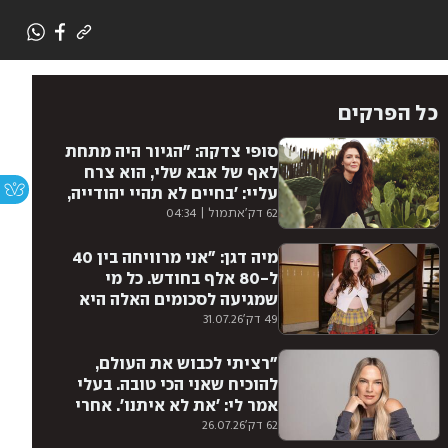
כל הפרקים
סופי צדקה: "הגיור היה מתחת
לאף של אבא שלי, הוא צרח
עליי: 'בחיים לא תהיי יהודייה,
לנצח תישארי השומרונית
62 דק'
אתמול | 04:34
שהתגיירה'. הוא לא סלח לי
עד יומו האחרון"
מיה דגן: "אני מרוויחה בין 40
ל-80 אלף בחודש. כל מי
שמגיעה לסכומים האלה היא
בהכרח מוכשרת
49 דק'
31.07.26
ואינטליגנטית"
"רציתי לכבוש את העולם,
להוכיח שאני הכי טובה. בעלי
אמר לי: 'את לא איתנו'. אחרי
חצי שנה ג'וליה רוברטס באה"
62 דק'
26.07.26