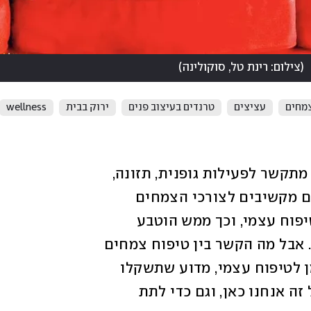
(
צילום: רינת טל, סוקולינה
)
מחים
עציצים
טרנדים בעיצוב פנים
ירוק בבית
wellness
סלף קייר הפך למונח רווח והוא בדרך כלל מתקשר לפעילות גופנית, תזונה, 
טיפוח העור וכדומה. אבל מתברר שאם אתם מקשיבים לצורכי הצמחים 
שלכם ומקדישים להם זמן - גם זה נחשב טיפוח עצמי, וכך ממש הוטבע 
הסלוגן הטרנדי Plant Care is Self-Care. אבל מה הקשר בין טיפוח צמחים 
לבין טיפוח אישי? ואם גם ככה אין לכם זמן לטיפוח עצמי, מדוע שתשקלו 
לפנות זמן לטיפוח הצמחים שלכם? בשביל זה אנחנו כאן, וגם כדי לתת 