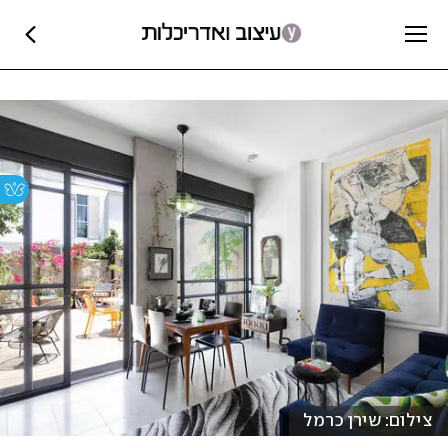
צילום: שירן כרמל