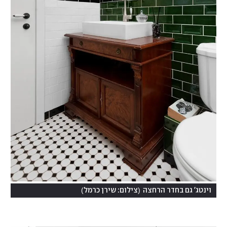
)
(
וינטג' גם בחדר הרחצה
צילום: שירן כרמל