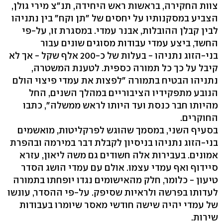
צוות החקירה, בראשות ראש היחידה, תנ"צ מירי גולן,
הצביע במסקנותיו על יחסים של "תן וקח" בין נתניהו
לבין קבלן ההובלות, אבנר עמדי. במסגרת זו, על-פי
החשד, ביצע עמדי עבודות מסוגים שונים עבור
בני-הזוג נתניהו - בעלות של כ-200 אלף שקל - אך לא
קיבל על כך כל תמורה כספית. לטענת המשטרה,
נתניהו הבטיח בתמורה "לפצות את עמדי פיצוי הולם
הנובע מתפקידיו הציבוריים במהלך השנים, החל
מהיותו חבר כנסת ועד היותו לראש ממשלה", כתבו
החוקרים.
בסעיף השני, במסמך שהוגש לפרקליטות, מואשמים
בני-הזוג נתניהו בניסיון לקבלת דבר במירמה ובהפרת
אמונים. בעבירות אלה חשודים גם משה ליאון, עזרא
סיידוף ואף עמדי עצמו. אולם עם עמדי הושג הסדר
טיעון - כלומר, חלק מהאישומים נגדו יופחתו בתמורה
לעדותו בפרשה ולראיות שסיפק. על-פי ההסדר, עונשו
של עמדי יהיה שישה חודשי מאסר שיומרו בעבודות
שירות.