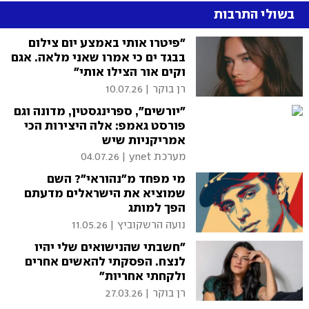
בשולי התרבות
"פיטרו אותי באמצע יום צילום
בבגד ים כי אמרו שאני מלאה. אגם
וקים אור הצילו אותי"
רן בוקר
|
10.07.26
"יורשים", ספרינגסטין, מדונה וגם
פורסט גאמפ: אלה היצירות הכי
אמריקניות שיש
מערכת ynet
|
04.07.26
מי מפחד מ"נהוראי"? השם
שמוציא את הישראלים מדעתם
הפך למותג
נועה הרשקוביץ
|
11.05.26
"חשבתי שהנישואים שלי יהיו
לנצח. הפסקתי להאשים אחרים
ולקחתי אחריות"
רן בוקר
|
27.03.26