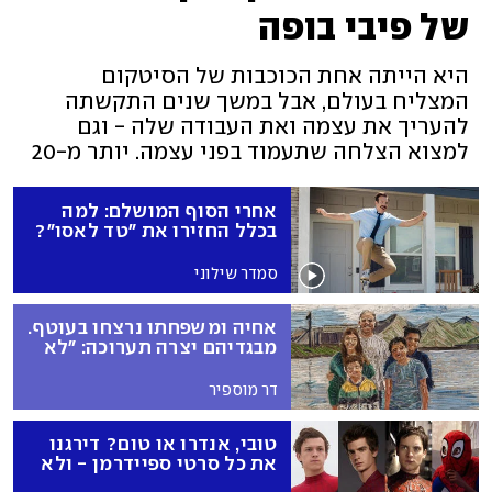
של פיבי בופה
היא הייתה אחת הכוכבות של הסיטקום
המצליח בעולם, אבל במשך שנים התקשתה
להעריך את עצמה ואת העבודה שלה - וגם
למצוא הצלחה שתעמוד בפני עצמה. יותר מ-20
שנה אחרי "חברים", עם כוכב בשדרת הכוכבים,
מועמדות נוספת לאמי וסגירת המעגל של
אחרי הסוף המושלם: למה
"הקאמבק", נדמה שהגיע תורה של ליסה קודרו
בכלל החזירו את "טד לאסו"?
לזכות בהערכה מחודשת
סמדר שילוני
אחיה ומשפחתו נרצחו בעוטף.
מבגדיהם יצרה תערוכה: "לא
מאמינה בהנצחה"
דר מוספיר
טובי, אנדרו או טום? דירגנו
את כל סרטי ספיידרמן - ולא
בטוח שתהיו מרוצים