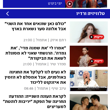
יוני בינרט
טלוויזיה ורדיו
"כולם כאן שונאים אחד את השני"
אבל אלונה סער נשארת בארץ
רתם איזק
|
אתמול | 21:00
"אמרו לי 'את שמנה מדי', 'את
גמדה'. הרגשתי שאני לא מסוגלת
לשאת את הביקורת"
סמדר שיר
|
אתמול | 21:00
לא נעים לנו לקלקל את החגיגה
באולפנים, אבל אמסלם לא הזמין
את איזנקוט לליכוד
עינב שיף
|
אתמול | 08:48
לקראת העונה השנייה: ההודעה
החריגה של הפקת "יריבות לוהטת"
למעריצים