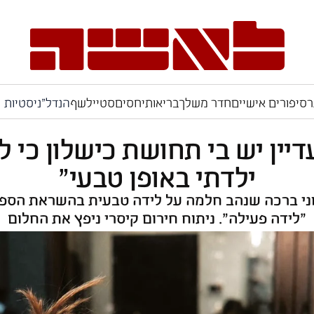
ר
סיפורים אישיים
חדר משלך
בריאות
יחסים
סטייל
שף
הנדל"ניסטיות
דיין יש בי תחושת כישלון כי ל
ילדתי באופן טבעי"
ני ברכה שנהב חלמה על לידה טבעית בהשראת הספ
"לידה פעילה". ניתוח חירום קיסרי ניפץ את החלום