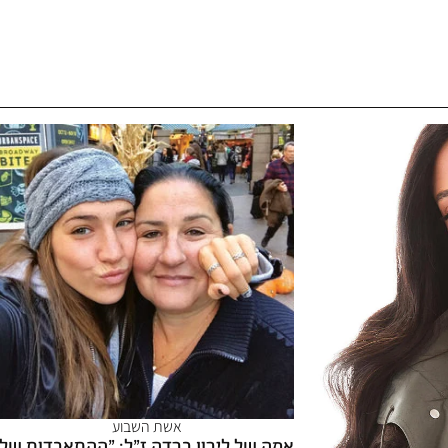
אשת השבוע
אמה של לירון ברדה ז"ל: "ההתאבדות של