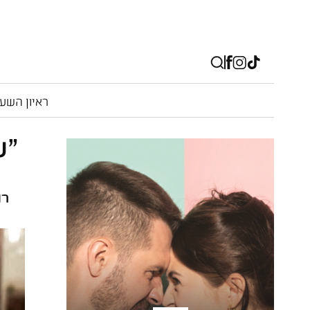
ראיון השע
"ע
רו