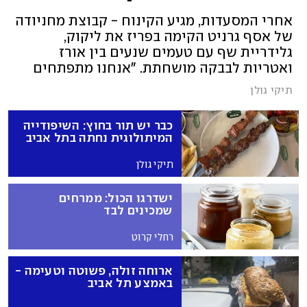
אחרי המסעדות, מגיע הקינוח - קבוצת מחניודה
של אסף גרניט הקימה בפריז את ליקוק,
גלידריית שף עם טעמים שנעים בין אורז
ואטריות לבבקה מושחתת. "אנחנו מתפתחים
פה בקצב רצחני, וכולם יודעים שאנחנו
תיקי גולן
ישראלים", אומר גרניט
כבר יש תור בחוץ: השיפודייה
המיתולוגית נחתה בתל אביב
תיקי גולן
ישדרגו הכול: ממרחים
שמכינים לבד
רחלי קרוט
ארוחה זולה, פשוטה וטעימה -
באמצע תל אביב