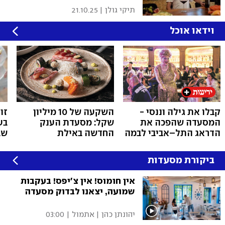
תיקי גולן
|
21.10.25
וידאו אוכל
קבלו את גילה וננסי -
השקעה של 10 מיליון
זו
המסעדה שהפכה את
שקל: מסעדת הענק
בע
הדראג התל–אביבי לבמה
החדשה באילת
שב
הכי נוצצת בעיר
ביקורת מסעדות
אין חומוס! אין צ'יפס! בעקבות
שמועה, יצאנו לבדוק מסעדה
יהונתן כהן
|
אתמול | 03:00