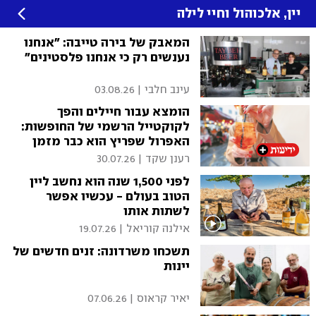
יין, אלכוהול וחיי לילה
המאבק של בירה טייבה: "אנחנו
נענשים רק כי אנחנו פלסטינים"
עינב חלבי
|
03.08.26
הומצא עבור חיילים והפך
לקוקטייל הרשמי של החופשות:
האפרול שפריץ הוא כבר מזמן
תופעה חברתית
רענן שקד
|
30.07.26
לפני 1,500 שנה הוא נחשב ליין
הטוב בעולם - עכשיו אפשר
לשתות אותו
אילנה קוריאל
|
19.07.26
תשכחו משרדונה: זנים חדשים של
יינות
יאיר קראוס
|
07.06.26