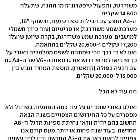
משודרגת, ותפעול טיפטרוניק מן ההגה, שתעלה
14,800 שקלים.
ה-A4 תוצע עם חבילות ספורט (עור, חישוקי "16,
מערכת שמע משודרגת) או פרימיום (עור, כיוון חשמלי
למושבים, מערכת שמע משודרגת, בקרת שיוט) שיעלו
17,200 שקלים ו-20,600 שקלים בהתאמה.
ואם לא די בכך הרי שמתחת לשפם ממלמלים באודי על
כך שיביאו למי שידרוש את גרסאות ה-V6 של ה-A4 גם
עם הנעה כפולה (קוואטרו). תוספת המחיר תנוע בין
15,000 ל-20,000 שקלים.
וזה עוד לא הכל
ואולם באודי שומרים על עוד כמה הפתעות בשרוול ולא
מספרים על כל החידושים הצפויים בשנה הבאה.
החשוב בהם יהיה וודאי נחיתת ספינת הדגל, ה-A8
החדשה, בעוד שנה פחות או יותר. מעט קודם אנו
צפויים לראות כאן את ה-A3 החדשה ובין לבין עשויה