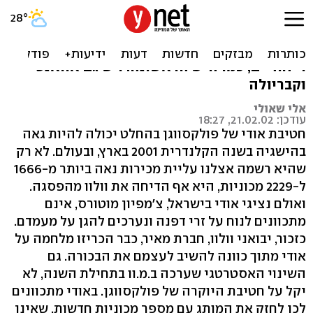
אודי שולפת את האס
אודי יוצאת להגן על ההובלה עם דגמים מעניינים
וייחודיים, כמו ה-S הראשונה. ויש גם אוואנט
וקבריולה
אלי שאולי
עודכן: 21.02.02, 18:27
חטיבת אודי של פולקסווגן בהחלט יכולה להיות גאה
בהישגיה בשנה הקלנדרית 2001 בארץ, ובעולם. לא רק
שהיא רשמה אצלנו עליית מכירות נאה ביותר מ-1666
ל-2229 מכוניות, היא אף הדיחה את וולוו מהפסגה.
ואולם נציגי אודי בישראל, צ'מפיון מוטורס, אינם
מתכוונים לנוח על זרי דפנה ונערכים להגן על מעמדם.
כזכור, יבואני וולוו, חברת מאיר, כבר הכריזו מלחמה על
אודי מתוך כוונה להשיב לעצמם את הבכורה. גם
השינוי האסטרטגי שערכה ב.מ.וו בתחילת השנה, לא
יקל על חטיבת היוקרה של פולקסווגן. באודי מתכוונים
לכן לחזק את המותג עם מספר מכוניות חדשות, שאינן