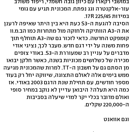
במושבי רקארו עם כיוון גובה חשמלי, ריפוד משולב
עור-אלקנטרה וגג נפתח. המכונית תגיע עם גומי
במידות 17R 225/45.
הסיבה להגעת ה-S3 כעת היא בין היתר שאיפה לרענן
את ה-A3 הוותיקה ולחזקה מול מתחרות כמו הב.מ.וו
קומפקט החדשה. כדאי לזכור גם שה-A3 תוחלף תוך
פחות משנה על ידי דגם חדש. מעבר לכך, נציגי אודי
מדברים על עניין רב שמעוררת ה-S3. באודי צופים
מכירה של כשלושים מכוניות בשנה, כאשר חלקן יבואו
מן הסתם גם על חשבון ה-TT. למרות שהמכונית מגיעה
ממש בימים אלה לאולם התצוגה, שיווקה יחל רק בעוד
מספר חודשים, עם תחילת שנת הדגם 2003 באודי. אז
כמה היא תעלה? היבואן עדיין לא נוקב במחיר סופי
ואולם מדובר בכלי יקר למדי שיעלה בסביבות
ה-220,000 שקלים.
וגם אוואנט