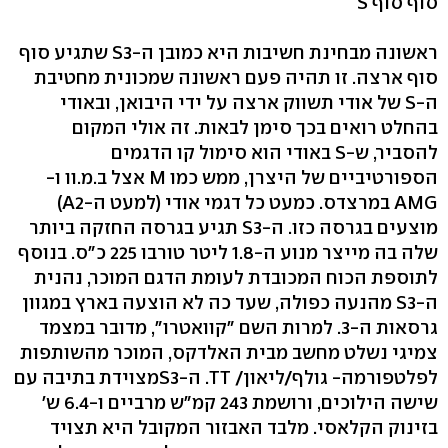
סוף סוף S
ראשונה מבחינת חשיבות היא כמובן ה-S3 שתגיע סוף
סוף ארצה. זו תהיה פעם ראשונה שמכונית מחטיבת
ה-S של אודי תשווק ארצה על ידי היבואן, ובאודי
בהחלט רואים בכך סימן לבאות. זה אולי המקום
להסביר, ש-S באודי הוא סימול קו הדגמים
הספורטיביים של היצרן, ממש כמו M אצל ב.מ.וו ו-
AMG במרצדס. כמעט כל דגמי אודי (למעט ה-A2)
מוצעים בגרסה כזו. ה-S3 תגיע בגרסה החזקה ביותר
שלה בה מייצר מנוע ה-1.8 ליטר טורבו 225 כ"ס. בנוסף
לתוספת הכוח המכובדת לעומת הדגם המוכר, נהנית
ה-S3 מהנעה כפולה, שעד כה לא הוצעה בארץ במגוון
גרסאות ה-3. למרות השם "קוואטרו", מדובר במצמד
צמיגי נשלט מחשב מבית האלדקס, המוכר מהשותפות
לפלטפורמה- גולף/ליאון/ TT. ה-S3מצוידת בתיבה עם
שישה הילוכים, ורושמת 243 קמ"ש מרביים ו-6.4 ש'
בזינוק הקלאסי. מלבד האבזור המקובל היא תצויד