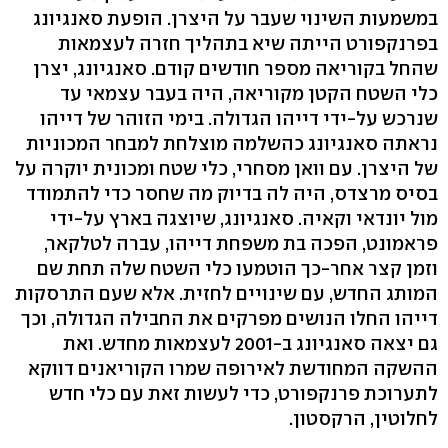
במשמעות השינוי שעבר על היצרן. הופעת סאנגיונג
בפרנקפורט הייתה שיא בתהליך חזרה לעצמאות
שהחל בקוריאה מספר חודשים קודם. סאנגיונג, יצרן
כלי השטח הקטן מקוריאה, היה בעבר עצמאי עד
שנרכש על-ידי דייהו הגדולה. בימי הזוהר של דייהו
נראתה סאנגיונג כהשלמה מוצלחת למבחר המכוניות
של היצרן. עם וואן מסחרי, כלי שטח ומכונית יוקרה על
בסיס מרצדס, היה לה בדיוק מה שחסר כדי להתמודד
מול יונדאי וקאיה. סאנגיונג, שיוצגה בארץ על-ידי
פראמונט, הפכה בת משפחת דייהו, עברה לטלקאר,
וזמן קצר אחר-כך הוטמעו כלי השטח שלה תחת שם
המותג החדש, עם שינויים לחזית. אלא שעם התרסקות
דייהו החלו הנושים מפרקים את החבילה הגדולה, וכך
גם יצאה סאנגיונג ב-2001 לעצמאות מחדש. ואת
ההשקה המחודשת לאירופה שמרו הקוריאנים דווקא
לתערוכת פרנקפורט, כדי לעשות זאת עם כלי חדש
לחלוטין, הרקסטון.