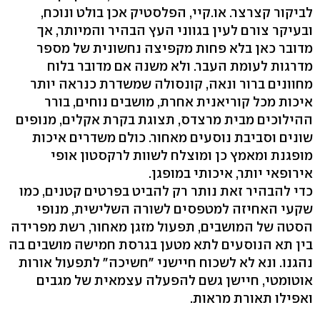
לביקור קצרצר. או.קיי, הפלסטיק אכן בולט ונוכח,
ובעיקר צורם לעין בגווני העץ הבהיר והמיותר, אך
מדובר כאן בלא פחות מקפיצה נחשונית של מספר
מדרגות לעומת העבר. ולא משנה אם מדובר בלוח
מחוונים ברור ונאה, קונסולה שמשדרת כנראה יותר
איכות מכל קוריאנית אחרת, מושבים נוחים, בורר
ההילוכים מבית מרצדס, תצוגת בקרת אקלים, מנופים
שונים וסביבת נוסעים מאחור. כולם משדרים איכות
מופגנת ומאמץ כן ומוצלח לשוות לרקסטון אופי
אירופאי יותר, איכותי במופגן.
כדי להבהיר זאת נותר רק להביט בפרטים קטנים, כמו
שקעי האחיזה למטפסים לשורה השלישית, מנופי
הסטה של המושבים, תפעול מזגן מאחור, רשת מפרידה
בין תא הנוסעים לתא מטען בגרסת חמישה מושבים בה
נהגנו. ונא לא לשכוח חיישני "חשיכה" לתפעול אורות
אוטומטי, חיישן גשם להפעלה עצמאית של מגבים
ואפילו תאורת מראות.