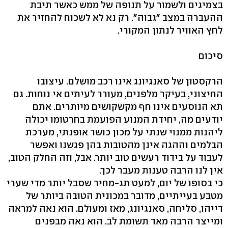
בצמיגים ולשמור על תנופה של ממש כאשר תיבת
ההעברה במצב "גבוה". רק נא לא לשכוח להחזיר את
לחץ האוויר לנתון המקורי.
סיכום
הרקסטון של סאנגיונג אינו רכב מושלם. עיצובו
החיצוני, בעיקר מלפנים, מעורר לעיתים אי נוחות. גם
תא הנוסעים אינו חף מקשקושים מיותרים. אתם
יודעים מה, יחידת המנוע הפועמת בחרטומו יכולה
ליהנות ממנוי שנתי על מכון כושר אופנתי, מערכת
הבלמים וההגה אינן מהטובות בהן פגשנו ואפשר
לעבוד על בידוד רעשים טוב יותר. אבל, וזה החלק הטוב,
אין לנו הרבה טענות מעבר לכך.
כי בסופו של יום, למעט תג-מחיר שסבל יותר מדי שערי
מטבע בעייתיים, מדובר במכונית הטובה ביותר של
דייהו, סליחה, סאנגיונג, מאז ומעולם. הוא נאה למראה
ומייצר הרבה מאד תשומת לב. הוא נאה מבפנים