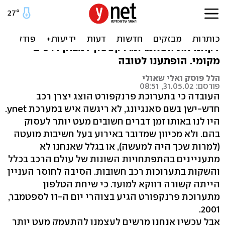
סאנגיונג רקסטון - לא רק יפה
עמוסי דעות קדומות ופסימיות מכאן ועד קוריאה,
לקחנו את הסאנגיונג רקסטון למבחן דרכים
מקומי. הופתענו לטובה
הלל פוסק ואלי שאולי
פורסם: 31.05.02, 08:51
העובדה כי בתערוכת פרנקפורט הוצג יצרן רכב
חדש-ישן בשם סאנגיונג, לא ריגשה איש במערכת ynet.
היו לנו באותו זמן דברים חשובים מעט יותר לעסוק
בהם. ולא מכיוון שמדובר באירוע בעל חשיבות מועטה
(למרות שכך היה למעשה), או בגלל שאנחנו לא
מתעניינים בהתפתחויות השונות של עולם הרכב בכלל
והשקות בתערוכות רכב חשובות. הסיבה לחוסר העניין
הייתה קשורה דווקא למועד. כי שיחת הטלפון
מתערוכת פרנקפורט הגיע בצוהרי יום ה-11 לספטמבר,
2001.
אבל עכשיו אנחנו מרשים לעצמנו להתעמק מעט יותר