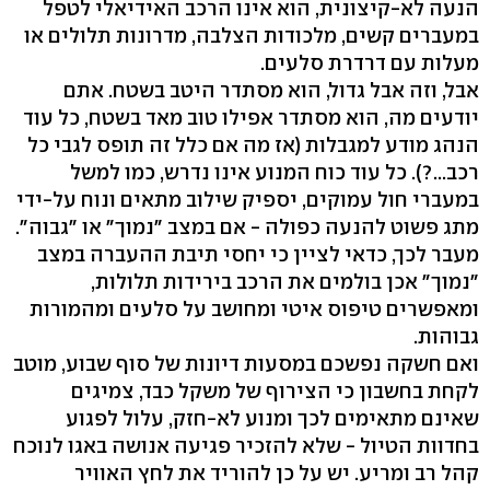
הנעה לא-קיצונית, הוא אינו הרכב האידיאלי לטפל
במעברים קשים, מלכודות הצלבה, מדרונות תלולים או
מעלות עם דרדרת סלעים.
אבל, וזה אבל גדול, הוא מסתדר היטב בשטח. אתם
יודעים מה, הוא מסתדר אפילו טוב מאד בשטח, כל עוד
הנהג מודע למגבלות (אז מה אם כלל זה תופס לגבי כל
רכב...?). כל עוד כוח המנוע אינו נדרש, כמו למשל
במעברי חול עמוקים, יספיק שילוב מתאים ונוח על-ידי
מתג פשוט להנעה כפולה - אם במצב "נמוך" או "גבוה".
מעבר לכך, כדאי לציין כי יחסי תיבת ההעברה במצב
"נמוך" אכן בולמים את הרכב בירידות תלולות,
ומאפשרים טיפוס איטי ומחושב על סלעים ומהמורות
גבוהות.
ואם חשקה נפשכם במסעות דיונות של סוף שבוע, מוטב
לקחת בחשבון כי הצירוף של משקל כבד, צמיגים
שאינם מתאימים לכך ומנוע לא-חזק, עלול לפגוע
בחדוות הטיול - שלא להזכיר פגיעה אנושה באגו לנוכח
קהל רב ומריע. יש על כן להוריד את לחץ האוויר