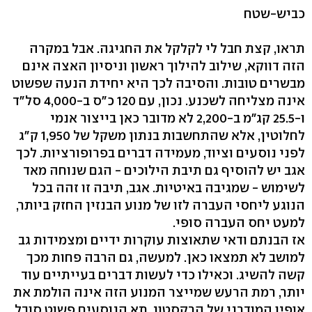
כביש-שטח
תראו, קצת חבל לי לקלקל את החגיגה. אבל במקרה
הזה דווקא, שילוב להילוך ראשון וניסיון האצה אינם
מבשרים טובות. והסיבה לכך היא יחידת הנעה שפשוט
אינה מצליחה לשכנע. נכון, עם 120 כ"ס ב-4,000 סל"ד
ו-25.5 קג"מ ב-2,200 לא מדובר כאן בייצור אנמי
לחלוטין, אלא שהתחשבות בנתון משקל של 1,950 ק"ג
לפני נוסעים וציוד, מעמידה דברים בפרופורציות. לכך
אגב יש להוסיף גם תיבת הילוכים - הגם שנוחה מאד
לשימוש - שמגיבה באיטיות. אגב, תיבה זו זהה בכל
הנוגע ליחסי העברה לזו של מנוע הבנזין החזק ביותר,
למעט יחס העברה סופי.
אז הבנתם ודאי שתאוצות עוקרות ידיים ומצמידות גב
למושב לא תמצאו כאן. למעשה, גם הרבה פחות מכך
קשה להשיג. וכאילו כדי לעשות דברים בעייתיים עוד
יותר, רמת הרעש שמייצר המנוע הזה אינה הולמת את
אופיו המודרני של הרקסטון. תא הנוסעים פשוט סובל