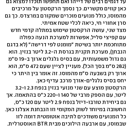
על דגמים רבים של דייהו ואם תחפשו תוכלו למצוא גם
כאן קווים מקשרים. כך נסמך הרקסטון על מרכיבים
מהמוסו, כולל מנועים מוכרים שמקורם במרצדס. כך גם
סרן אחורי חי, כיאה לכלי שטח אמיתי.
מצד שני, עושה הרקסטון שימוש במתלה קדמי חדש
עם קפיצי סליל, אפשרות למערכת הנעה כפולה
מתוחכמת יותר בשיטת "מומנט לפי דרישה" (לא בדגם
הנבחן), מערכת תקנית בגרסת ה-3.2 ליטר בנזין. הוא
גם גדול משמעותית, עם בסיס גלגלים ארוך ב-19 ס"מ
(282 ס"מ בסך הכל). מעניין לציין שעם 472 ס"מ, הוא
ארוך רק בשבעה ס"מ מהמוסו. זה אומר בין היתר כי
יחס בסיס גלגלים-אורך מרכב עדיף כאן.
הרקסטון מוצע עם שני מנועי בנזין בנפח 2.3 ו-3.2
ליטר, עם הספק מרבי של 140 ו-220 כ"ס בהתאמה. אך
גם ביחידת טורבו-דיזל בנפח 2.9 ליטר עם 120 כ"ס,
החשובה במיוחד לשוק המקומי וזו הנבחנת אצלנו כאן.
כל המנועים משודכים לתיבה אוטומטית דומה לזו
שבמוסו, עם ארבעה הילוכים מבית BTR האוסטרלית.