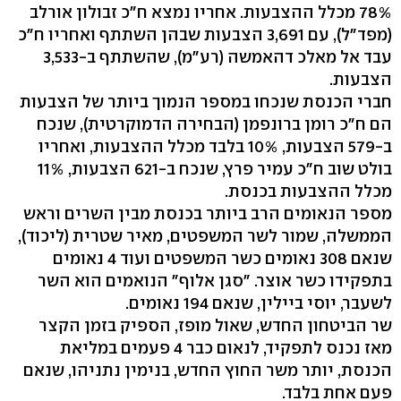
78% מכלל ההצבעות. אחריו נמצא ח"כ זבולון אורלב
(מפד"ל), עם 3,691 הצבעות שבהן השתתף ואחריו ח"כ
עבד אל מאלכ דהאמשה (רע"מ), שהשתתף ב-3,533
הצבעות.
חברי הכנסת שנכחו במספר הנמוך ביותר של הצבעות
הם ח"כ רומן ברונפמן (הבחירה הדמוקרטית), שנכח
ב-579 הצבעות, 10% בלבד מכלל ההצבעות, ואחריו
בולט שוב ח"כ עמיר פרץ, שנכח ב-621 הצבעות, 11%
מכלל ההצבעות בכנסת.
מספר הנאומים הרב ביותר בכנסת מבין השרים וראש
הממשלה, שמור לשר המשפטים, מאיר שטרית (ליכוד),
שנאם 308 נאומים כשר המשפטים ועוד 4 נאומים
בתפקידו כשר אוצר. "סגן אלוף" הנואמים הוא השר
לשעבר, יוסי ביילין, שנאם 194 נאומים.
שר הביטחון החדש, שאול מופז, הספיק בזמן הקצר
מאז נכנס לתפקיד, לנאום כבר 4 פעמים במליאת
הכנסת, יותר משר החוץ החדש, בנימין נתניהו, שנאם
פעם אחת בלבד.