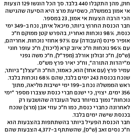
חוק, מהן התקבלו 440 בלבד. סך הכל הוגשו 129 הצעות
אי אמון בממשלה, כשסיעת מרצ היא הסיעה שהגישה
הכי הרבה הצעות אי אמון, 23 במספר.
חבר הכנסת החרוץ ביותר, מיכאל איתן, נכח ב-349 ימי
כנסת, 98% נוכחות ואחריו, בהפרש קטן ממוקם ח"כ
אופיר פינס (העבודה) עם 97% אחוזי נוכחות. אחריהם,
עם 96% נוכחות ח"כ איוב קרא (ליכוד), ח"כ עופר חוגי
(ש"ס), ח"כ זבולון אורלב (מפד"ל), ח"כ משה גפני
מ"יהדות התורה", וח"כ יאיר פרץ מש"ס.
עמיר פרץ (עם אחד) הוא, כאמור, הח"כ ה"עצלן" ביותר,
שנכח בכנסת 243 ימים בלבד, שהם 68% נוכחות בלבד.
ראש הממשלה נכח ב-199 ימי ישיבות מליאה, מתוך
356 ימים. יצוין, כי ישנם חברי כנסת שצברו מספר "ימי
נוכחות" נמוך במיוחד בשל העובדה שהושבעו רק
לאחרונה כחברי כנסת, כמו ח"כ עוזי אבן (מרצ) שנכח
בכנסת שישה ימים בלבד.
חבר הכנסת הפעיל ביותר בהשתתפות בהצבעות הוא
ח"כ נסים זאב (ש"ס), שהשתתף ב-4,377 הצבעות שהם