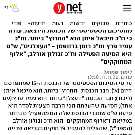
הכנסת ה-15: ח"כ איתן -
"החרוץ"; ח"כ פרץ - "העצלן"
מהסיכום הסטטיסטי של הכנסת היוצאת, עולה
כי ח"כ מיכאל איתן הוא "החרוץ" ביותר, וח"כ
עמיר פרץ וח"כ רומן ברונפמן - "העצלנים", ש"ס
היא הסיעה הפעילה וח"כ זבולון אורלב, "אלוף
המחוקקים"
לימור שמואל
עודכן: 17.11.02, 13:58
על פי הסיכום הסטטיסטי של הכנסת ה-15 שמתפרסם
היום (א'): חבר הכנסת "החרוץ" ביותר, הוא מיכאל איתן
(ליכוד); חבר הכנסת "העצלן" ביותר הוא עמיר פרץ (עם
אחד); הסיעה שהעלתה הכי הרבה הצעות לסדר היא
סיעת ש"ס שחברי הכנסת שלה הם מהפעילים ביותר
במליאה; ו"אלוף המחוקקים" הוא ח"כ זבולון אורלב
(המפד"ל), שהצליח להעביר 19 חוקים בקריאה שנייה