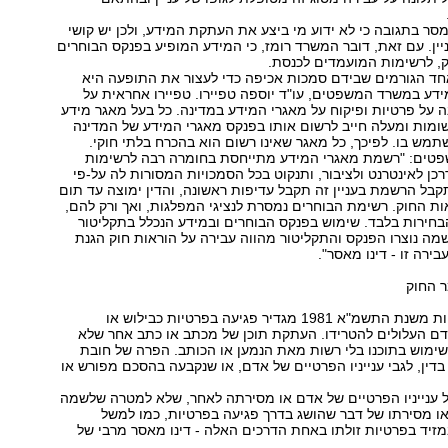
ר בתגובה כי לא ידוע מי ביצע את העתקת המידע, ולכן יש קושי
יין. עם זאת, דובר המשרד רומז, כי המידע המופיע בפנקס הבוחרים
ק, לרשימות המועמדים לכנסת.
ד הגורמים שבידם סמכות אכיפה כדי לעצור את התופעה היא
דע במשרד המשפטים, עו"ד יוספה טפיירו. טפיירו אחראית על
 על פרטיות ופיקוח על מאגרי המידע במדינה. כל בעל מאגר מידע
לל 10,000 רשומות ומעלה חייב לרשום אותו בפנקס מאגרי המידע של המדינה
תמש בו. לפיכך, כל מאגר שאינו רשום הוא בהכרח בלתי חוקי.
טים: "רשמת מאגרי המידע מתייחסת בחומרה רבה לרשימות
כן לאינטרנט ולציבור, ותנקוט בכל הסמכויות המסורות לה על-פי
תקבל הרשמת בעניין זה תקבל עדיפות ראשונה, והדין ימוצה עד תום
ות החוק. רשימת הבוחרים נמסרת לנציגי המפלגות, ואך ורק להם,
בחירות בלבד. שימוש בפנקס הבוחרים ובמידע הנכלל בתקליטור
ה נוצרו הפנקס והתקליטור מהווה עבירה על הוראות חוק הגנת
בירה זו - דינו מאסר".
ר החוק
חוק הגנת הפרטיות משנת התשמ"א 1981 מגדיר פגיעה בפרטיות כבילוש או
ם העלולים להטרידו. העתקת תוכן של מכתב או כתב אחר שלא
שימוש בתוכנו בלי רשות מאת הנמען או הכותב. הפרה של חובת
בדין, לגבי ענייניו הפרטיים של אדם, או שנקבעה בהסכם מפורש או
ל ענייניו הפרטיים של אדם או מסירתה לאחר, שלא למטרה שלשמה
ו מסירתו של דבר שהושג בדרך פגיעה בפרטיות, כמו למשל
מזיד בפרטיות זולתו באחת הדרכים האלה - דינו מאסר מרבי של