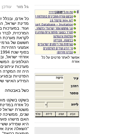
גל מור
עודכן: 15.12.02, 10:17
כל אדם, ובכלל זה
מדינת ישראל, הכ
ועוד. במערכות ב
המרכזית, לברר ה
חששם של גורמים 
אמצעי הזהירות ה
ב
אזרחי ישראל, וב
אפשר לאתר פרטים על כל
הטלפונים. המשט
אזרח
מערכות עיתונים, 
היה זה המקרה הר
הפרטיות ובפגיעה
המידע האישי של 
כשל באבטחה
בשקט בשקט מופ
כל אזרח במדינת 
משטרת ישראל לא
שנים, ממשיכה לה
האם מישהו פועל 
היא שמידע ששייך
"השאלה אינה אלו
מופצות ברשת", א