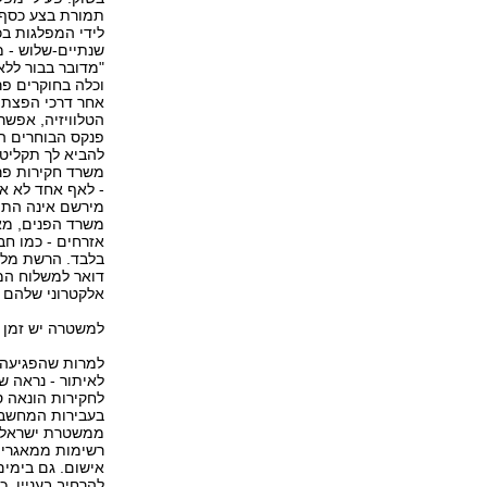
תמורת בצע כסף. 
לידי המפלגות בכ
שנתיים-שלוש - 
"מדובר בבור לל
וכלה בחוקרים פר
אחר דרכי הפצת ה
הטלוויזיה, אפשר
פנקס הבוחרים הז
להביא לך תקליטו
משרד חקירות פרט
- לאף אחד לא א
מירשם אינה התו
משרד הפנים, מא
אזרחים - כמו ח
בלבד. הרשת מלא
אלקטרוני שלהם ו
למשטרה יש זמן
למרות שהפגיעה ב
לאיתור - נראה 
בעבירות המחשב כ
ממשטרת ישראל נ
רשימות ממאגרי מ
אישום. גם בימים
להרחיב בעניין. 