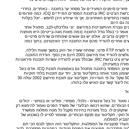
פזורים סימנים המעידים על מסחר ער בתוכנה - באתרים, בחדרי
צ'ט, בפורומים, ברשת הצ'טים IRC ובתוכנת המסרים המיידיים ICQ. כמה פורומים
גרו בחודשים האחרונים, אך מי שיודע היכן לחפש - יוכל בקלות
 גם היום.
ם גוברת ההתעניינות במירשם. יוני גולדבלט-לבב, מפעיל אתר
אומר כי בגלל גודל התוכנה (כמה מאות מגה-בייטים) היא מופצת
דיסקים צרובים, אולם יש גם אנשים שפותחים שרתים פרטיים
ים אחרים להוריד מהם את התוכנה דרך האינטרנט, בתוך כמה
באחרונה הייתי עד לשרת FTP פרטי, שפתח שעריו אד-הוק במשך שעות הלילה,
ואיפשר ל-0-51 גולשים להוריד את מירשם 2001 חינם אין כסף. הורדת התוכנה
מתאפשרת גם בערוץ צ'ט ברשת IRC, שבכלל מציע להורדה עשרות תוכנות פיראטיות
מורה במערכת).
על-פי עדויות גולשים, המסחר בתוכנה מתנהל גם באמצעות תוכנת ICQ. אדם בעל
ון מוכר אותה בתקליטור צרוב, יחד עם תוכנות בלתי חוקיות
נוספות, תמורת 50 שקל. על-פי העדויות, תקליטור עם תוכנת מירשם 2002 עולה 30
ות ליצור קשר עם האיש עלו בתוהו.
ול
אוד. כל בעל אינטרס - כלכלי, מסחרי, פוליטי או בטחוני - יכולים
 הבוחרים, שהוא רכושו הבלעדי של משרד הפנים ואמור להימצא רק
זקוקים לו. בכל מערכת בחירות מקבל כל מטה מפלגה ממשרד
הל חוקי, תקליטור עם פנקס הבוחרים, שאמור לסייע לו בשכנוע של
הצביע למפלגה.
העדר סנקציות על המפלגות, התקליטור הזה הופך לנכס הכי חם
לגה מתנדבים, מפיצים את הפנקס מיידית, במהירות מסחררת, לרוב