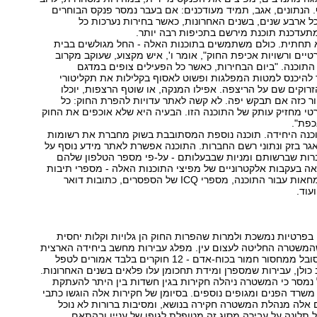
הנתונים, אגב, תמיד מעודכנים: אם בעבר נמסר פנקס הבוחרים
ל ארבע שנים, בשנים האחרונות, כאשר בחירות נערכות כל
מתעדכנת תוכנת מירשם בתכיפות רבה יותר.
א תחתית. כולם משתמשים בתוכנות האלה - החל מגולשים בבית
טיים ורשויות אכיפת החוק", אומר ו', איש מקצוע, שעוקב מקרוב
תוכנה. "ביום הבחירות, כאשר כל הפעילים צופים במדגם
 להיכנס למטות המפלגות ופשוט לאסוף בקלילות את תקליטורי
רוקים שם על הריצפה. אפילו המנקה, או שוטף הרצפות, יוכלו
ר כזה אם תבקש יפה. לא קשה לאתר עדויות להפרת החוק: כל
י מחזיק עותק של התוכנה הזו. הבעיה היא שלא אוכפים את החוק
כפת".
כנה היחידה. תוכנה נוספת המסתובבת בשוק מחברת את רשומות
גר בזק ונתוני רשם החברות. התוכנה אפשרת לאתר מידע נוסף על
ברות שברשותם ומניות שבבעלותם - על-פי מספר הטלפון שלהם
ה בעקבות אלקטרוניים של מפיצי התוכנות האלה - מספרי תיבות
דואר למשלוח המחאות עבור התוכנה, מספרי ICQ של הספסרים, כתובות דואר
עוד.
פרטיות נמשכת ולמרות שהפרות החוק הן גלויות וקלות יחסית
שהמשטרה החליטה לעצום עין. מפלג עבירות מחשב ביחידה הארצית
לחקירות הונאה סובל ממחסור חמור בכוח-אדם - 12 חוקרים בלבד אמורים לטפל
ולן, עבירות שמספרן ומידת תחכומן עלו פלאים בשנים האחרונות.
מסר כי המשטרה ניהלה חקירות בגין חשדות בין היתר להעתקת
שרד הפנים ומגופים נוספים. בסיומן של חקירות אלה הוגשו כתבי
 אלה מנהלת המשטרה חקירה בנושא, ומסיבות ברורות לא נוכל
כל תלונה על עבירה מסוג זה מטופלת לגופו של עניין ובהתאם