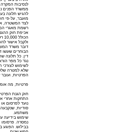
לנסיבות המקרה.
ממשרד הפנים נמס
להגיש תלונה בענ
מועבר, על-פי חו
לצד המשטרה, אח
רשמת מאגרי המי
אכיפת חוק ההגנה
הכו
ולקבל אישור להש
דובר משרד המשפ
הבוחרים שעשו דר
דין. כל תלונה ש
נגד כל מפר הורא
לשימוש לצורכי ה
שלא למטרה שלשמ
הפרטיות, ועובר ע
פרטיות, מה אומ
התחקות אחרי אד
נועד לפרסום או 
סודיות, שנקבעה 
משתמע.
שימוש בידיעה ע
נמסרה. פרסומו א
בבילוש. הפוגע ב
חמש שנים.