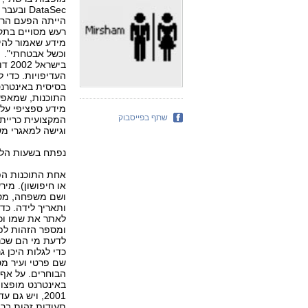
הייתה הפעם הרא
רעש מסויים בתק
מידע שאמור להיות
וכשל אבטחתי".
ביש
העדיפויות. כדי 
בסיסית באינטרנט
התוכנות, שמאפש
מידע ספציפי על 
שתף בפייסבוק
וגישה למאגרי מש
נפתח בשעות הלי
אחת התוכנות הפו
או חיפושון). מ
ושם משפחה, מספר
ותאריך לידה. כד
לאתר את שמו וכ
ומספר הזהות לפ
לדעת מי הם שכני
כדי לגלות היכן 
שם פרטי ועיר מס
הבוחרים. על אף
תעודות זהות ברצ