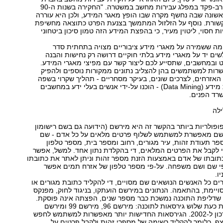
DataSec ובעבר רב-פקד במפלג עבירות מחשב במשטרה. "החקירה בשנות ה-90
שונה שבה נחשף מקרה שבו הופץ מאגר המידע, ולכן היא עוררה
שורת. נוסף על הזלזול המתמשך בצנעת הפרט כתוצאה מחשיפת
 חסוי, ליטוין מעיר, כי בהפצת המידע הזה טמון סיכון ביטחוני
ראל 2002 דומה ששמירה על מאגרי מידע ציבוריים מצויה בתחתית סדר
לשים יד על מאגרי מידע בלתי חוקיים דרושה רק נחישות והבנה
 ובמחשבים, שתסייע לכם ליצור קשר עם מפיצי מאגרי המידע.
רות למשתמשים בהן להצליב נתונים ממקורות נוספים ולהפיק
האזרחים, לצרכים שונים, בעיקר מסחריים - תהליך שקרוי בשפה
המקצועית כריית מידע (Data Mining) - הוכנו על-ידי אנשים בעלי ידע במחשבים
רד הפנים.
לה
פולריות ביותר בהקשר זה היא מירשם (הידועה גם בשם רישומון
ירשם מאפשרת למשתמש לשלוף פרטים מלאים על כל אדם - שם
 תעודת זהות, עיר מגורים, רחוב ומספר בית, מספר טלפון
י לקבל את הפרטים המלאים, די בהקלדת נתון אחד. למשל, אפשר
תובתו של אדם באמצעות הזנת מספר זהות וניתן לאתר את כתובתו
י שם ושם משפחה. על-פי מספר טלפון של אזרח תמים אפשר
ו.
גרים כל האנשים הנושאים שם מסויים, די להקליד כתובת מגורים או
ויימת, בהתאמה. הנתונים במירשם הועתקו, בניגוד לחוק, מפנקס
 שדליפת התוכנה נמשכת כבר מספר שנים, הפצתה אינה פוסקת.
באינטרנט מופצות כעת שלוש גירסאות לתוכנה: מירשם 96, מירשם 99 ומירשם
2001, ויש גם עדכון ל-2002. הגירסאות החדישות יותר מאפשרות למשתמש לחפש
ף, כלומר להקליד רשימה של מספרי זהות ולקבל פרטים על