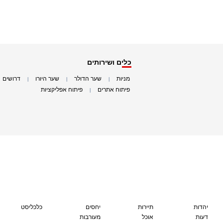
כלים ושירותים
מניות
שער הדולר
שער היורו
דרושים
|
|
|
|
פיתוח אתרים
פיתוח אפליקציות
|
|
יהדות
תיירות
יחסים
כלכליסט
דעות
אוכל
מעורבות