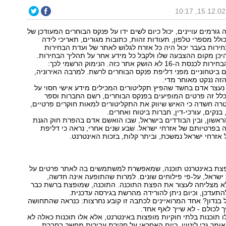
 גורמים עויינים, יכול כיום לשים ידו על פנקס הבוחרים המעודכן של
ולל מספרי טלפון, תעודות זהות, כתובות מגורים, תאריכי לידה
חירות בעבר יכול היה כל אזרח לגלוש לאתר של ועדת הבחירות
יכן מקום ההצבעה שלו ולקבל כל מידע אחר על תהליך הבחירות.
לקראת מערכת הבחירות לכנסת ה-16 לא הושק אתר כזה. הנימוק הרשמי לכך:
ביטחוניים מפני דליפת פנקס הבוחרים לרשת. למרבה האירוניה,
זה ננקט מאוחר מדי.
סוף שנת 1994 נעצר אדם בחשד שהפיץ תקליטורים המכילים מידע אישי חסוי על
כלל זה פרטים המופיעים בפנקס הבוחרים, רשם החברות וספר
רה חשדה כי האיש שיווק את התקליטורים למאות חוקרים פרטיים,
בנקים, עורכי-דין, חברות ביטוח ואחרים.
אשון, ובין הבודדים בישראל, שבו הואשם אדם בהפרת חוק הגנת
 בפרטיותם של אזרחי ישראל. שבע שנים אחרי, נראה כי דליפת
אזרחי ישראל נמשכת, וביתר קלות, בזכות האינטרנט.
צת באינטרנט תוכנה, שמאפשרת למשתמשים בה לאתר פרטים על
ישראל, על-פי פילוחים שונים. למרות שהתופעה אינה חדשה,
 מצליחה לעצור את הפצת התוכנה. התוכנה, שמופצת ברשת כבר
תעדכן, וכיום ניתן להורידה מהרשת בגירסה עדכנית.
בנדון? אחד המרואיינים לכתבה זו קובע נחרצות: כנראה שהתחושה
 לכולם - לא שייך לאף אחד.
 תוכנות בלתי חוקיות מופצות באינטרנט, אלא אלו תוכנות כאלה לא
ומר גרי ליטוין, כיום האחראי על חקירת עבירות מחשב בחברת