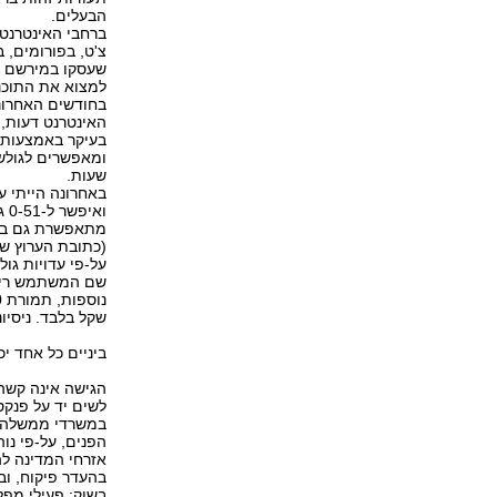
הבעלים.
ברחבי האינטרנט 
שעסקו במירשם נס
למצוא את התוכנה
בחודשים האחרוני
האינטרנט דעות, 
בעיקר באמצעות 
ומאפשרים לגולש
שעות.
(כתובת הערוץ ש
שם המשתמש רישומ
שקל בלבד. ניסיונ
ביניים כל אחד יכ
הגישה אינה קשה מ
לשים יד על פנקס
במשרדי ממשלה ש
הפנים, על-פי נו
אזרחי המדינה ל
בהעדר פיקוח, וב
בשוק: פעילי מפ