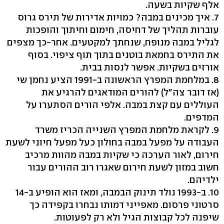
אלף שקיות בשעה.
7. איך מכינים במבה? כמויות אדירות של תירס גרוס
עוברות תהליך של דחיסה, חימום וחיתוך והופכות
לגליל במבה מנופח, שנחתך למקטעים. אחר-כך מצפים
את התירס בחמאת בוטנים בתוך תוף ציפוי. בסוף
אורזים בשקיות. אפשר לנסות בבית.
8. במלחמת המפרץ הראשונה ב-1991 הציע נחמן שי
(אז דובר צה"ל) להורים המודאגים להרגיע את
העוללים עם קצת במבה. אלפי הורים הסתערו על
המדפים.
9. לקראת מלחמת המפרץ השנייה הכריז משרד
העבודה על מפעל במבה בחולון כעל מפעל חיוני לשעת
חירום, לאור הערכה כי שקיות במבה מהוות מרכיב
חשוב במזון לשעת חירום שאגרו רוב ההורים עבור
ילדיהם.
10. ב-1993 נולד תינוק הבמבה, ומאז הוא הופיע ב-14
סרטוני פרסום. מאפייני דמותו נבחרו בקפידה כך
שיפנה לכל קבוצות הגיל ולא רק לפעוטות.