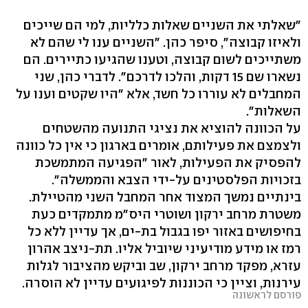
"שאלתי את השניים שאלות כלליות, למי הם שייכים
ולאיזו קבוצה", סיפר כהן. "השניים ענו לי שהם לא
משתייכים לשום קבוצה, וטענו שהגיעו כתיירים. הם
נשארו שם 15 דקות, והלכו לדרכם". לדברי כהן, שני
המחבלים לא עוררו כל חשד, אלא "היו שקטים וענו על
השאלות".
על הכוונה להוציא את נציגי התנועה מהשטחים
ולצמצם את פעילותם, אומרים בארגון כי אין כל כוונה
להפסיק את הפעילות, לאור "הפגיעה המתמשכת
בזכויות הפלסטינים על-ידי הצבא והממשלה".
בינתיים נמשך המצוד אחר המחבל השני מהטיילת.
משטרת מרחב ירקון ושוטרי היס"מ מתמקדים כעת
בחיפושים באזור יפו בגבול בת-ים, אך עדיין ללא כל
רמז או מידע מודיעיני שיוביל אליו. תת-ניצב אהרון
עזרא, מפקד מרחב ירקון, שב וביקש מהציבור לגלות
עירנות, וציין כי הכוננות לפיגועים עדיין לא הוסרה.
פורסם לראשונה