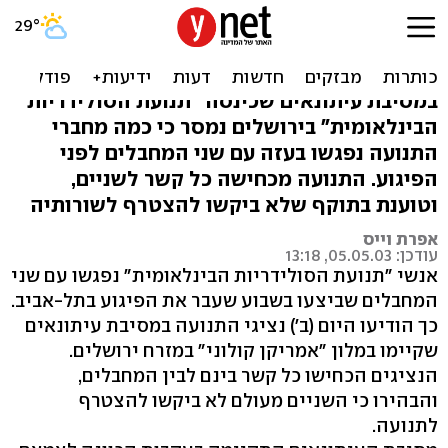
פעילי שלום: נפגשנו עם
מבצעי הפיגוע בת"א
במסיבת עיתונאים שכינסה "תנועת הסולידריות
הבינלאומית" בירושלים נמסר כי כמה מחברי
התנועה נפגשו בעזה עם שני המחבלים לפני
הפיגוע. התנועה מכחישה כל קשר לשניים,
וטוענת בתוקף שלא ביקשו להצטרף לשורותיה
אפרת וייס
עודכן: 05.05.03, 13:18
אנשי "תנועת הסולידריות הבינלאומית" נפגשו עם שני
המחבלים שביצעו בשבוע שעבר את הפיגוע בתל-אביב.
כך הודיעו היום (ב') נציגי התנועה במסיבת עיתונאים
שקיימו במלון "אמריקן קולוני" במזרח ירושלים.
הנציגים הכחישו כל קשר בינם לבין המחבלים,
והבהירו כי השניים מעולם לא ביקשו להצטרף
לתנועה.