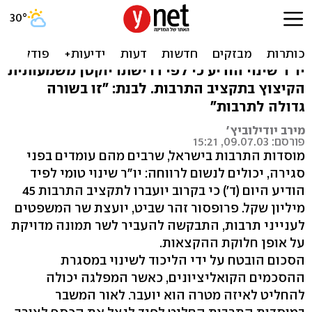
לפיד גייס 45 מיליון שקלים
לתרבות
יו"ר שינוי הודיע כי לפי דרישתו יוקטן משמעותית
הקיצוץ בתקציב התרבות. לבנת: "זו בשורה
גדולה לתרבות"
מירב יודילוביץ'
פורסם: 09.07.03, 15:21
מוסדות התרבות בישראל, שרבים מהם עומדים בפני
סגירה, יכולים לנשום לרווחה: יו"ר שינוי טומי לפיד
הודיע היום (ד') כי בקרוב יועברו לתקציב התרבות 45
מיליון שקל. פרופסור זהר שביט, יועצת שר המשפטים
לענייני תרבות, התבקשה להעביר לשר תמונה מדויקת
על אופן חלוקת ההקצאות.
הסכום הובטח על ידי הליכוד לשינוי במסגרת
ההסכמים הקואליציונים, כאשר המפלגה יכולה
להחליט לאיזה מטרה הוא יועבר. לאור המשבר