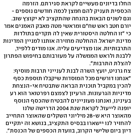
החלו בדיונים מעשיים לקראת סגירתם. הזרמה
הכספית תעניק להם חמצן לכמה חודשים נוספים -
וגם לשנים הבאות בהנחה שהתקציב לא יקוצץ שוב.
יורם חטב ראש שח"ם ומראשי מטה מאבק האמנים אמר
כי "זו החלטה היסטורית שאין לה תקדים בתולדות
מדינת ישראל. ההחלטה מחזירה אותנו למניין המדינות
התרבותיות. אנו מצדיעים עליה. אנו מודים ללפיד,
ללבנת ולראש הממשלה על מעורבותם בחיפוש הפתרון
להצלת התרבות".
צח גרניט, יועץ השרה לבנת לענייני תרבות מוסיף:
"אנחנו דורשים מכל המוסדות שיקבלו תוספת כסף
להכין במקביל תוכנית הבראה שתבטיח אי-הנצחת
מדיניות הגרעונות. הרעיון לצמצם רפרטואר הוא רע
בעינינו, ואנחנו מעוניינים להבטיח שהכסף הנוסף
יופנה לייעול. לקראת שנת 2004 הדרישה שלנו
מהאוצר היא ש-28 מיליוני השקלים שהאוצר התחייב
להחזיר לנו יישארו בבסיס התקציב, בנושא זה יתקיים
דיון ביום שלישי הקרוב, בוועדת הכספים של הכנסת".