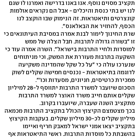
תקציב מסוים נוסף. אנו באנו בדרישה ואמרנו לו שגם
לנו יש בתי כנסת והיכלים - אבל הם נקראים אולמות
קונצרטים ותיאטראות. זה הנימוק שבו הוקצב לנו
הכסף, להחזיר את הבאלאנס".
שרת החינוך לימור לבנת אמרה במסיבת העיתונאים כי
זו "בשורה גדולה לתרבות. חבל הצלה של ממש
למוסדות ולחיי התרבות בישראל". השרה אמרה עוד כי
השקעה בתרבות מעוררת את המשק, וכי מניתוחים
שנערכו עולה כי "על כל שקל שהמדינה משקיעה
לדוגמה בתיאטראות - נכנסים חמישה שקלים לשוק
ממכירת כרטיסים, חניונים, מסעדות וכו'".
הסכום שיועבר למשרד התרבות יתווסף ל-28 למיליון
שקלים אותם חייב משרד האוצר למשרד התרבות
מתקציב השנה שעברה, שיועברו בקרוב.
בכך מצטמצם הקיצוץ הכולל בתקציב התרבות מכמאה
מיליון שקלים לכ-30 מיליון שקלים. בעקבות הקיצוץ
בתקציב יצאו אמני ישראל למאבק חריף ואיימו
בהשבתת כל מוסדות התרבות. ראשי התיאטראות אף