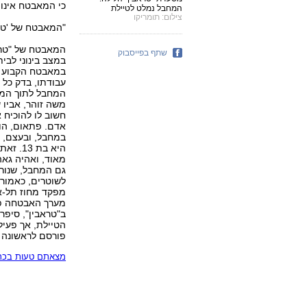
כי המאבטח אינו 
המחבל נמלט לטיילת
צילום: תומריקו
"המאבטח של 'טר
המאבטח של "טרא
שתף בפייסבוק
במצב בינוני לבית
עבודתו, בדק כל 
המחבל לתוך המס
משה זוהר, אביו
אדם. פתאום, הוא
במחבל, ובעצם, מ
היא בת
מאוד, ואהיה גאה 
גם המחבל, שנורה
לשוטרים, כאמור 
מפקד מחוז תל-אבי
מערך האבטחה פע
ב"טראבין", סיפר
הטיילת, אך פעיל
פורסם לראשונה
מצאתם טעות בכתב