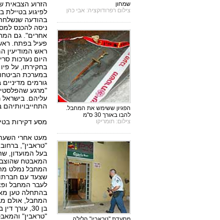
הזרוע הצבאית של
שמחון
צילום רפרודוקציה: אבי כהן
לפיגוע בטיילת בתל א
בהודעה שנשלחה ב
ניסה להכנס למס
אחרים". גם המחב
פעיל בפתח. ראש 
ראש המודיעין המ
היום נערכות סר
בחקירתו, על פיו 
"מרגע שהפלסטיני
עליהם. בישראל ר
התחייבויותיהם ב
הפגיון ששימש את המחבל.
להבו באורך 30 ס"מ
צילום: תומריקו
מסע דקירות בטי
בעל המועדון, שה
המאבטח שהוצב בכ
המחבל נמלט מהמ
שצעד עם חברתו,
לעבר המחבל ופצע
בהתחלה טען מאב
המחבל, אולם מב
בן 30, עורך
"טראבין" והמאב
מסעדת "טראבין" הלילה.