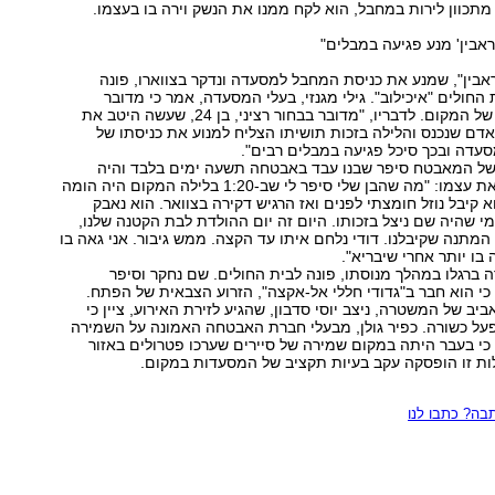
מתכוון לירות במחבל, הוא לקח ממנו את הנשק וירה בו בעצמו.
אבין' מנע פגיעה במבלים"
בין", שמנע את כניסת המחבל למסעדה ונדקר בצווארו, פונה
 החולים "איכילוב". גילי מגנזי, בעלי המסעדה, אמר כי מדובר
במאבטח הקבוע של המקום. לדבריו, "מדובר בבחור רציני, בן 24, שעשה היטב את
אדם שנכנס והלילה בזכות תושיתו הצליח למנוע את כניסתו של
עדה ובכך סיכל פגיעה במבלים רבים".
 של המאבטח סיפר שבנו עבד באבטחה תשעה ימים בלבד והיה
חשוב לו להוכיח את עצמו: "מה שהבן שלי סיפר לי שב-1:20 בלילה המקום היה הומה
 קיבל נוזל חומצתי לפנים ואז הרגיש דקירה בצוואר. הוא נאבק
י שהיה שם ניצל בזכותו. היום זה יום ההולדת לבת הקטנה שלנו,
 13. זאת המתנה שקיבלנו. דודי נלחם איתו עד הקצה. ממש גיבור. אני גאה בו
בו יותר אחרי שיבריא".
 ברגלו במהלך מנוסתו, פונה לבית החולים. שם נחקר וסיפר
כי הוא חבר ב"גדודי חללי אל-אקצה", הזרוע הצבאית של הפתח.
ב של המשטרה, ניצב יוסי סדבון, שהגיע לזירת האירוע, ציין כי
ל כשורה. כפיר גולן, מבעלי חברת האבטחה האמונה על השמירה
 כי בעבר היתה במקום שמירה של סיירים שערכו פטרולים באזור
ות זו הופסקה עקב בעיות תקציב של המסעדות במקום.
ה? כתבו לנו