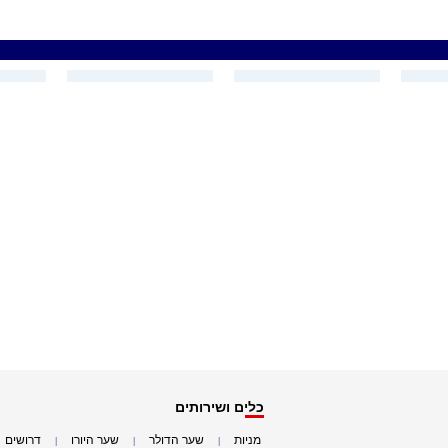
כלים ושירותים
מניות
שער הדולר
שער היורו
דרושים
|
|
|
|