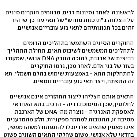
לראשונה, לאחר נסיונות רבים, מדווחים חוקרים סינים
על הצלחה ב"תיכנות מחדש" של תאי עור כך שיהיו
זהים בכל תכונותיהם לתאי גזע עובריים אנושיים.
החוקרים הסינים השתמשו בתהליכים הדומים
לתהליכים המשמשים לשיבוט תאים. תחילת התהליך
בביצית של ארנבת, לתוכה הוזרק DNA אנושי, שמקורו
בעור של בני אדם. לאחר מכן, גרמו החוקרים
להתחלקות התא - באמצעות שימוש בהלם חשמלי. תא
זה התפתח, ויצר תאי גזע עובריים נוספים.
התאים אותם הצליחו ליצור החוקרים אינם אנושיים
לחלוטין, שכן המיטוכונדריה - הרכיב בתא האחראי
לאספקת האנרגיה - נוצרה מה-DNA של הארנבת.
מסיבה זו, התגובות למחקר ספקניות. חלק מהמדענים
אינו מאמין שתאים אלו יוכלו להתפתח למשהו ממשי,
בוודאי שלא אנושי, משום שחלקי התאים השונים פשוט