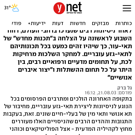
מדענים: הצלחנו ליצר
תאי-גזע עובריים אנושיים
לאחר ניסיונות רבים שנערכו ברחבי העולם, דווח
השבוע לראשונה על הצלחה ב"תכנות מחדש" של
תאי-עור, כך שיהיו זהים כמעט בכל תכונותיהם
לתאי-גזע עובריים. למחקר השלכות מרחיקות
לכת, על תחומים מדעיים ורפואיים רבים, בין
היתר על כל תחום ההשתלות ו"יצור איברים
אנושיים"
גל ברק
פורסם: 21.08.03, 16:12
בתקופה האחרונה הולכים ומתרבים הפרסומים בכל
הנוגע לניסיונות ליצירת תאי-גזע עובריים, מחיבור של
תא אנושי ותאי מין של בעלי-חיים שונים. זאת, בעקבות
התגובות וההדים הרבים שהניסויים האלו מעוררים
מחוץ לקהיליה המדעית - אצל הפוליטיקאים וכוהני