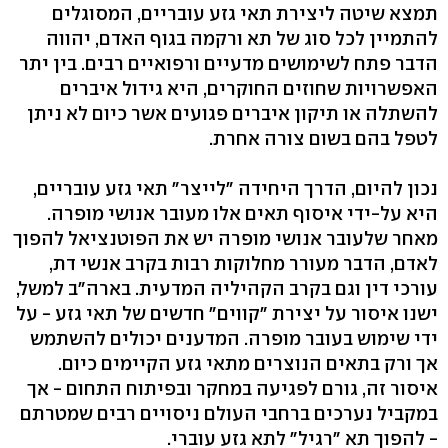
תמצא שיטה ליצירת תאי גזע עובריים, המסוגלים
להתמיין לכל סוג של תא ורקמה בגוף האדם, יהווה
הדבר פתח לשימושים מדעיים ורפואיים רבים. בין יתר
האפשרויות שחוזים החוקרים, היא גידול איברים
להשתלה או תיקון איברים פגועים אשר כיום לא ניתן
לטפל בהם בשום צורה אחרת.
נכון להיום, הדרך היחידה "לייצר" תאי גזע עובריים,
היא על-ידי איסוף תאים אלו מעובר אנושי מופרה.
מאחר שלעובר אנושי מופרה יש את הפוטנציאל להפוך
לאדם, הדבר מעורר מחלוקות רבות בקרב אנשי דת,
עורכי דין וגם בקרב הקהיליה המדעית. בארה"ב למשל,
ישנו איסור על יצירת "קווים" חדשים של תאי גזע - על
ידי שימוש בעובר מופרה. המדענים יכולים להשתמש
אך ורק בתאים הנוצרים מתאי גזע הקיימים כיום.
איסור זה, גורם לפגיעה במחקר ובפיתוח התחום - אך
במקביל נערכים ברחבי העולם ניסויים רבים שמטרתם
- להפוך תא "רגיל" לתא גזע עוברי.