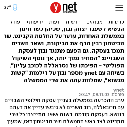
השר היחיד שהתנגד לעסקת
ג'בריל: המחיר יקר מדי
הנשיא לשעבר יצחק נבון, שכיהן כשר חינוך
בממשלת האחדות, ערער על החלטת הקבינט. שר
הביטחון רבין הדף את הביקורת, ושאר השרים
תמכו בעסקה. גם הפעם מתנגד נבון לעסקת
השבויים: "המחיר נמוך יותר, אך נוסף השיקול
הפוליטי - הפיכתו של נסראללה לכוכב עליון".
בשיחה עם ynet מספר נבון על דילמות "קשות
מנשוא", שמלוות עתה את שרי הממשלה
ynet
פורסם: 08.11.03, 20:47
ערב ההכרעה בממשלה בעניין עסקת חילופי השבויים
עם חיזבאללה, רוב השרים לא גיבשו עדיין את דעתם
בנושא. בעסקה קודמת, בשנת 1985, התייצבו כל שרי
הקבינט לצד ראש הממשלה ושר הביטחון דאז, שמעון