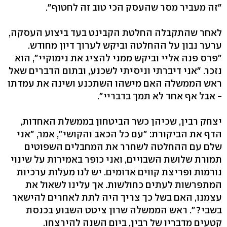
"זה מעביר מסר שהעסק הכי טוב זה לחטוף".
לאחר שהתקבלה החלטת הקבינט בעד ביצוע העסקה,
ערער נבון על ההחלטה וביקש לערוך דיון מחודש.
"פרס פנה אליי וביקש ממני להציג את נימוקיי", הוא
נזכר. "אני דיברתי וניסיתי לשכנע, ובתום הדברים שאל
ראש הממשלה האם מישהו השתכנע ושינה את עמדתו
- אבל אף אחד לא תמך בדבריי".
יצחק רבין, שכיהן כשר הביטחון בממשלת האחדות,
הדף את הביקורת: "עם כל הכאב והקושי", אמר, "אני
שלם עם ההחלטה לשחרר את המחבלים השפוטים
תמורת שלושת השבויים, ואני כופר באמירות על שינוי
נורמות ופריצת קווים אדומים. יש לנו מעלות ערכיות
המתפרשות לעתים כחולשות. אך עלינו לשאול את
עצמנו, האם בשל כך צריך היה לתת לאחרים להישאר
בשבי?". ראש הממשלה שרון ציטט השבוע בכנסת
קטעים מדבריו של רבין, ביום השנה להירצחו.