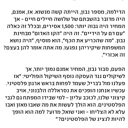
הדילמה, מספר נבון, הייתה קשה מנשוא. אז, אמנם,
היה מדובר בהשבתם של שלושה חיילים חיים - אך
המחיר היה גבוה יותר: 1,500 אסירים, ובכלל זה כאלה
"עם דם על הידיים". זה היה "הקו האדום" מבחינת
נבון. "מה שהכריע את הכף", הוא מוסיף, "היה נושא
המשפחות שיקיריהן נפגעו. מה אתה אומר להן בעצם?
זה אכזרי".
הפעם, סבור נבון, המחיר אמנם נמוך יותר, אך
לשיקולים נגד העסקה נוסף השיקול הפוליטי: "אז
פעלנו מול ג'בריל, שעמד לפחות בראש ארגון פלסטיני.
עכשיו אנחנו הופכים את נסראללה הלבנוני, אויב
קיצוני שלנו, לכוכב עליון - למי שבידו המפתח גם לגבי
הפלסטינים. הוא הולך לעשות את מה שאבו מאזן ואבו
עלא לא הצליחו - ואני שואל, מדוע? למה הוא הופך
להיות לנציג של הפלסטינים?"