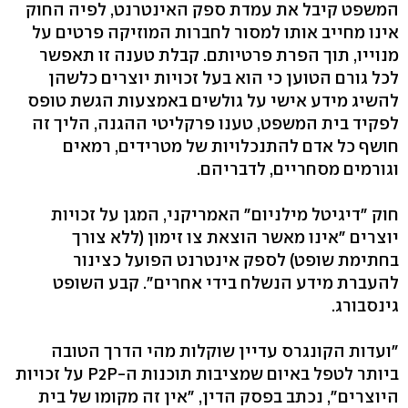
המשפט קיבל את עמדת ספק האינטרנט, לפיה החוק
אינו מחייב אותו למסור לחברות המוזיקה פרטים על
מנוייו, תוך הפרת פרטיותם. קבלת טענה זו תאפשר
לכל גורם הטוען כי הוא בעל זכויות יוצרים כלשהן
להשיג מידע אישי על גולשים באמצעות הגשת טופס
לפקיד בית המשפט, טענו פרקליטי ההגנה, הליך זה
חושף כל אדם להתנכלויות של מטרידים, רמאים
וגורמים מסחריים, לדבריהם.
חוק "דיגיטל מילניום" האמריקני, המגן על זכויות
יוצרים "אינו מאשר הוצאת צו זימון (ללא צורך
בחתימת שופט) לספק אינטרנט הפועל כצינור
להעברת מידע הנשלח בידי אחרים". קבע השופט
גינסבורג.
"ועדות הקונגרס עדיין שוקלות מהי הדרך הטובה
ביותר לטפל באיום שמציבות תוכנות ה-P2P על זכויות
היוצרים", נכתב בפסק הדין, "אין זה מקומו של בית