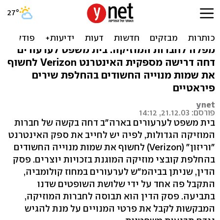
פסיקה: ספקים בארה"ב לא
חייבים לחשוף פרטי גולשים
מפלה לחברות המוזיקה. בית משפט לערעורים
דחה דרישה מספקית האינטרנט Verizon לחשוף
את שמות מנוייה החשודים בהחלפת שירים
פיראטיים
ynet
פורסם: 21.12.03, 14:12
בית משפט לערעורים בארה"ב דחה בקשה של חברות
המוזיקה הגדולות, לפיה יש לחייב את ספק האינטרנט
"וריזון" (Verizon) לחשוף את שמות מנוייה החשודים
בהחלפת קובצי מוזיקה המוגנת בזכויות יוצרים. פסק
הדין, שניתן בביהמ"ש לערעורים במחוז קולומביה,
התקבל פה אחד על ידי שלושת השופטים שדנו
בתביעה. פסק הדין הוא תבוסה לחברות המוזיקה,
המבקשות לקבל את פרטי המנויים על מנת להגיש