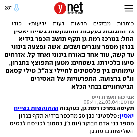
פלסטיני תקף בגרזן; עימותים
וירי בי-ם ובשטחים
גל התגובות בעקבות ההתנקשות בשייח יאסין
החל: במרכז רמת גן תקף תושב הכפר בידיא
בגרזן מספר עוברים ושבים. אשה נפצעה בינוני
עד קשה, עוד אחד באורח בינוני ואחד קל. אזרחים
סיעו בלכידתו. בשטחים: מטען התפוצץ בחברון,
עימותים בין פלסטינים לחיילי צה"ל, טילי קסאם
ונ"ט ברצועה. התפרעויות של האסירים
הביטחוניים בבתי הכלא
אבי כהן ואפרת וייס
פורסם: 22.03.04, 09:41
תקיפה במרכז רמת גן, בעקבות
ההתנקשות בשייח
יאסין
:
פלסטיני כבן 20 מהכפר בידיא תקף בגרזן
מספר בני אדם הבוקר (יום ב'), בסמוך לכניסה לבסיס
השלישות ברמת גן.