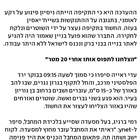
ההערכה היא כי התקיפה הייתה ניסיון פיגוע על רקע
לאומני, בתגובה על ההתנקשות בשייח' יאסין
בעזה. החשוד בתקיפה נעצר על ידי השוטרים ונלקח
לחקירה. התברר שהוא פועל בניין שאמור היה להגיע
לאתר בנייה בבני ברק ונכנס לישראל ללא היתר עבודה.
"הצלחנו לתפוס אותו אחרי 20 מטר"
עדי ראייה סיפרו כי סמוך לשעה 09:15 בבוקר ירד
הפלסטיני מרכב, והחל לתקוף בגרזן נגרים, שבו להב
באורך של כ-15 ס"מ, עוברים ושבים ברחוב בן גוריון
בעיר. הוא פגע בשני גברים ואשה. שוטרים ואזרחים
שהיו באזור הצליחו לעצור את החשוד.
רמי ברגיג, בעל מסעדה שסייע בלכידת המחבל, סיפר
ל-ynet: "ראיתי את המחבל עובר מחוץ למסעדה. לקוח
ישב ושתה תה. פתאום המחבל הכניס את היד פנימה