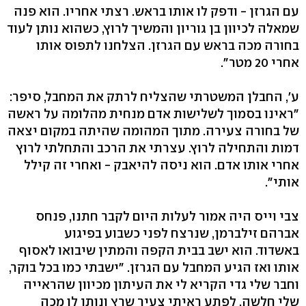
עם הגרזן - ודפק לו אותו בראש. רצתי אחריו. הוא פנה
שמאלה לכיוון בן גוריון והמשיך לרוץ, כשהוא נותן לעוד
בחורה מכה בראש עם הגרזן. הצלחנו לתפוס אותו
אחרי 20 מטר".
ע', החבלן המשטרתי שהצליח לרתק את המחבל, סיפר:
"ראינו בסמוך לשלישות אדם מנחית מהלומה על ראשה
של בחורה צעירה. מתוך המהומה שהיתה במקום יצאה
דמות והתחילה לרוץ. עצרתי את הרכב והתחלתי לרוץ
אחרי אותו אדם. הוא ניסה להיאבק - ואחרי זה קילל
אותי".
צבי וייס היה אמור לעלות היום לקבר חתנו, פנחס
אברהם זילברמן, שנרצח לפני כשבוע בפיגוע
באשדוד. הוא ישב בבית הקפה והמתין שיבואו לאסוף
אותו ואז הגיע המחבל עם הגרזן. "ישבתי כמו בכל בוקר,
וחבר שלי גדי הקריא לי את העיתון מכיוון שהראייה
שלי חלשה. לפתע ראיתי צעיר שרץ ונותן לו מכה