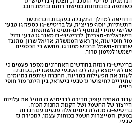
הגרמנית. על-פי התוכנית, תצטרף בריטיש-גז
כשותפה גם בתחנות במישור רותם וברמת חובב.
הדחיפה למהלך התקבלה בעקבות הכרזת שר
התשתיות, יוסף פריציק, על בריטיש-גז כספק גז טבעי
שלישי עתידי (בנוסף לים-תטיס ולשותפות
הישראלית-מצרית). לבריטיש-גז מאגר גז טבעי גדול
מול חופי עזה, אך ראש הממשלה, אריאל שרון, מתנגד
שחברת-חשמל תרכוש ממנו גז, מחשש כי הכספים
ישמשו למימון טרור.
בריטיש-גז רמזה בחודשים האחרונים מספר פעמים כי
אם לא יימצא קונה לגז הטבעי שבמאגריה, בכוונתה
לעזוב את הפעילות במדינה. החברה שותפה במיזמים
עתידיים לחיפושי גז טבעי בישראל, בין היתר מול חופי
חיפה.
עבור האחים עופר, חבירה לבריטיש גז תוזיל את עלויות
הייצור של החשמל ושל הקמת תחנות הכוח.
בריטיש-גז מנהלת בימים אלה מגעים עם חברות
במשק, המייצרות חשמל בכוחות עצמן, למכירת גז
טבעי.