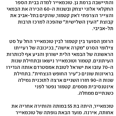
והתיישבה ברמת גן. טוכמאייר למדה בבית הספר
החקלאי אלוני יצחק ובשנות ה-60 הכירה את הבמאי
והצייר הצרפתי ז'אק קטמור, שהקים בתל-אביב את
קבוצת "העין השלישית" שהפכה למרכז תרבות
תל-אביבי.
הרומן הסוער בין קטמור לבין טוכמאייר החל על סט
צילומי הסרט "מקרה אישה", בכיכובה של רעייתו
הראשונה של הבמאי הלית ישורון והגיע אף לכותרות
העיתונים. קטמור וטוכמאייר נישאו ובתחילת שנות
ה-70 עזבו את ישראל לטובת אמסטרדם אותה הגדירו
בראיונות שונים כ"עיר החופש הנצחית". בתחילת
שנות ה-90 חזרו השניים ארצה לתוכנית גמילה
אינטנסיבית מסמים. קטמור נפטר לפני
כשנתיים ממחלה.
טוכמאייר, היתה בת 55 במותה והותירה אחריה את
אחותה, אירנה. מועד הבאת גופתה של טוכמאייר