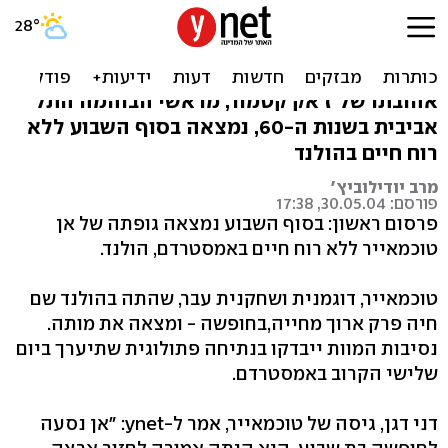
הלכה לעולמה דוגמנית העבר
אן טוכמאייר
אהובתו של ז'אק קטמור, מראשי הבוהמה התל
אביבית בשנות ה-60, נמצאה בסוף השבוע ללא
רוח חיים בהולנד
מרב יודילוביץ'
פורסם: 30.05.04, 17:38
פרסום ראשון: בסוף השבוע נמצאה גופתה של אן
טוכמאייר ללא רוח חיים באמסטרדם, הולנד.
טוכמאייר, דוגמנית ושחקנית עבר, שהתה בהולנד שם
חיה פרק ארוך מחייה,בחופשה - ומצאה את מותה.
נסיבות המוות ייבדקו בנתיחה פתולוגית שתיערך ביום
שלישי הקרוב באמסטרדם.
דני דגן, גיסה של טוכמאייר, אמר ל-ynet: "אן נסעה