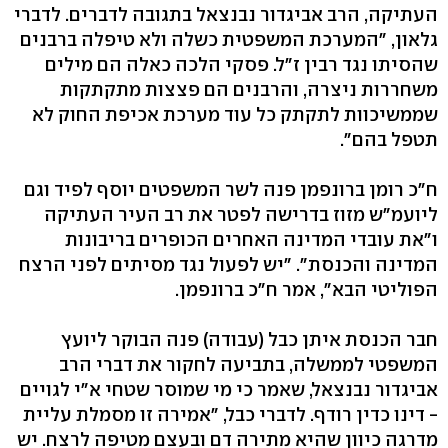
העתיקה, הרב אביגדור נבנצאל בתגובה לדברים. לדברי
גלאון, "המערכת המשפטית כשלה ולא טיפלה ברבנים
שהסיתו נגד רבין ז"ל. פסקי הלכה כאלה הם מילים
משחררות ניצרה, והרבנים הם פצצות מתקתקות
שממשיכוות לתקתק כל עוד מערכת אכיפת החוק לא
תטפל בהם".
ח"כ רומן ברונפמן פנה לשר המשפטים יוסף לפיד וגם
ליועמ"ש מזוז בדרישה לפטר את רב העיר העתיקה
ו"את עובדי המדינה האחרים הכופרים בריבונות
המדינה והכנסת". "יש לפעול נגד מסיתים לפני הרצח
הפוליטי הבא", אמר ח"כ ברונפמן.
חבר הכנסת איתן כבל (עבודה) פנה הבוקר ליועץ
המשפטי לממשלה, בתביעה לחקור את דברי הרב
אביגדור נבנצאל, שאמר כי מי שמוסר שטחי א"י לגויים
- דינו כדין רודף. לדברי כבל, "אמירה זו מסמלת עליית
מדרגה כיוון שהיא מתירה דם ובעצם מטיפה לרצח. יש