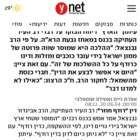
הרב נבנצאל: מי שמוסר שטחי
א"י לגויים – דינו כדין רודף
עיתון "הארץ" דיווח הבוקר על דברי רב העיר
העתיקה בכנס במאחז גבעת הרא"ה. על פי הרב
נבנצאל: "ההלכה היא שמוסר שווה פרוטה של
ממון ישראל בידי עובד כוכבים ומזלות ודינו
כרודף על כל ההשלכות של זה". עם זאת ציין:
"היום אי אפשר לבצע את הדין". חברי כנסת
מהשמאל: לחקור הרב. ח"כ הרצוג: "כאילו לא
למדנו דבר"
אפרת וייס ואטילה שומפלבי
פורסם: 30.06.04, 08:22
דין "רודף חוזר":
רב העיר העתיקה, הרב אביגדור
נבנצאל, אמר אמש בכנס רבנים: "המוסר שטחי ארץ
ישראל בידי גויים דינו, לפי ההשקפה, כדין רודף". עם
זאת ציין כי "לא ניתן כיום לדון בדין רודף". עיתון