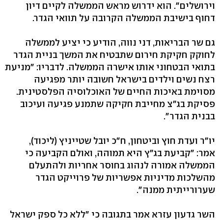
וירושלים". הוא ידרוש מראש הממשלה לקיים דיון
דחוף בישיבת הממשלה הקרובה על תוואי הגדר.
גם שר הבריאות, דני נווה, הודיע כי יציע לממשלה
לחוקק חקיקת חירום שתבטיח את המשך בניית הגדר
בתואי הבטחוני אותו אישרה הממשלה. לדבריו: "מניעת
רצח נשים וילדים בישראל חשובה יותר מפגיעה
מסוימת באיכות החיים של האוכלוסיה הפלסטינית.
פסיקת בג"צ מחייבת חקיקה שתמנע פגיעה ועיכוב
בבנית הגדר".
יו"ר ועדת חוץ וביטחון, ח"כ יובל שטייניץ (ליכוד),
אמר: "קביעת בג"ץ היא תמוהה, ואולם הקביעה כי
הממשלה אמורה לנהוג בחוסר אחריות ולהתעלם
מהשלכות מדיניות אפשריות של פרוייקט הגדר
שערורייתית ממנה".
השר גדעון עזרא אמר בתגובה כי "ללא כל ספק ישראל