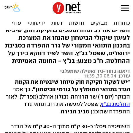
שרים: לשקול חקיקת עוקף
בג"ץ בעקבות ביטול התוואי
השרים אורלב ונווה תומכים בחקיקת חוק, שיביא
לעיגון שיקולי הביטחון שהנחו את המערכת
בתכנון התוואי המקורי של גדר ההפרדה בסביבת
ירושלים, שפסל בג"ץ. השר לפיד דווקא בירך על
ההחלטה. ח"כ מצנע: בג"ץ - החומה האמיתית
דיאנה בחור-ניר ואטילה שומפלבי
עודכן: 30.06.04, 11:39
"יש לשקול חקיקת חוק מיוחד שיבטיח את הקמת
הגדר בתוואי המומלץ על גורמי הביטחון".
כך אמר
הבוקר (יום ד') שר הרווחה, זבולון אורלב (מפד"ל), לאור
החלטת בג"ץ
, שפסל למעשה את רוב תוואי גדר
ההפרדה שתוכנן סביב הבירה.
השופטים פסלו כ-30 ק"מ מתוך ה-40 ק"מ של הגדר