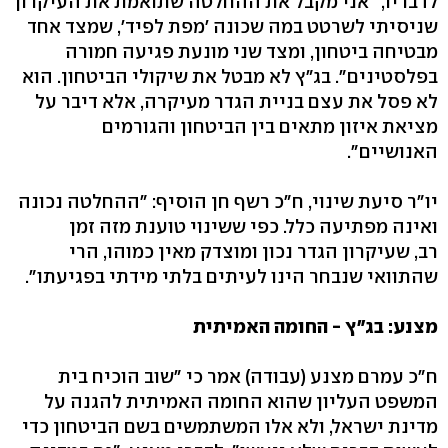
לדבריו, "אני מקבל את ההחלטה שתואמת את העיקרון
שניסיתי לשרטט במה שכונה 'מפת לפיד', שמצד אחד
מבטיחה ביטחון, ומצד שני מונעת פגיעה חמורה
בפלסטינים". בג"ץ לא מבטל את שיקולי הביטחון. הוא
לא פסל את עצם בניית הגדר מעיקרה, אלא דיבר על
מציאת איזון מתאים בין הביטחון והגורמים
האנושיים".
יו"ר סיעת שינוי, ח"כ רשף חן הוסיף: "ההחלטה נכונה
ואינה מפתיעה כלל. כפי ששינוי טוענת מזה זמן
רב, שעיקרון הגדר נכון ומוצדק מאין כמוהו, הרי
שהתוואי שנבחר הינו לעיתים בלתי מידתי בפגיעתו".
מצנע: בג"ץ - החומה האמיתית
ח"כ עמרם מצנע (עבודה) אמר כי "שוב הוכיח בית
המשפט העליון שהוא החומה האמיתית להגנה על
מדינת ישראל, ולא אלו המשתמשים בשם הביטחון כדי