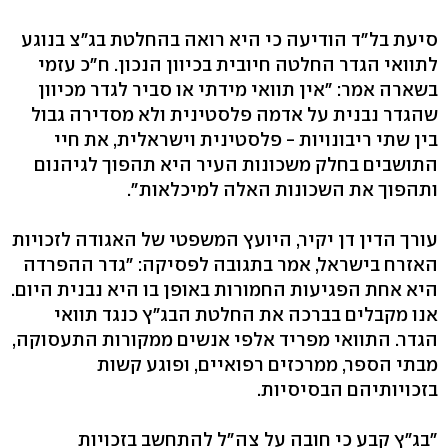
סיעת בל"ד הודיעה כי היא רואה בהחלטת בג"צ בנוגע
לתוואי הגדר החלטה חיובית בכיוון הנכון. ח"כ עזמי
בשארה אמר: "אין תוואי מידתי או סביר לגדר מכיוון
שהגדר נבנית על אדמה פלסטינית ולא מסדירה גבול
בין שתי ריבונויות - פלסטינית וישראלית, את חיי
התושבים בחלק משכונות העיר היא תהפוך לגיהנום
ותהפוך את השכונות האלה למיכלאות".
עורך הדין דן יקיר, היועץ המשפטי של האגודה לזכויות
האזרח בישראל, אמר בתגובה לפסיקה: "גדר ההפרדה
היא אחת הפגיעות החמורות באופן בו היא נבנית היום.
אנו מקבלים בברכה את החלטת הבג"ץ כנגד תוואי
הגדר. התוואי מפריד אלפי אנשים ממקורות התעסוקה,
מבתי הספר, ממרכזים רפואיים, ופוגע קשות
בזכויותיהם הבסיסיות.
"בג"ץ קבע כי חובה על צה"ל להתחשב בזכויות