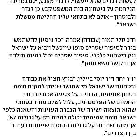
לעשות דברים שלא ייעשו". לדברי מצנע, "גם במדינה
הנלחמת על ביטחונה בית המשפט קבע כן לגדר
ולביטחון - אולם לא בתוואי עליו החליטה ממשלת
ישראל".
ח"כ יולי תמיר (עבודה) אמרה: "כל ניסיון להשתמש
בגדר לסיפוח שטחים סופו שייכשל ויביא על ישראל
נזק ביטחוני כלכלי. סיפוח שטחים יכול להיות תולדה
אך ורק של משא ומתן".
יו"ר יחד, ד"ר יוסי ביילין: "בג"ץ הציל את כבודה
ובטחונה של ישראל. מי שחושב שניתן להקים חומת
בטחון אמיתית, הבנויה על פגיעה אכזרית בחיי
היומיום של הפלסטינים, עלול לשלם מחיר בטחוני
שהוא תוצאה ישירה של הגברת העוינות והשאנה כלפי
ישראל. חומה אמיתית יכולה להיות רק על גבולות 67',
אך מוטב שתבנה על גבולות ההסכם שייחתם בעתיד
בין הצדדים".