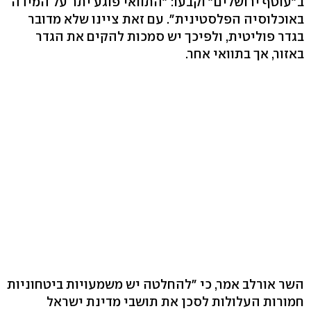
ב"עוטף ירושלים" וקבעו: "התוואי פוגע יתר על המידה
באוכלוסיה הפלסטינית". עם זאת ציינו שלא מדובר
בגדר פוליטית, ולפיכך יש סמכות להקים את הגדר
באזור, אך בתוואי אחר.
השר אורלב אמר, כי "להחלטה יש משמעויות ביטחוניות
חמורות העלולות לסכן את תושבי מדינת ישראל