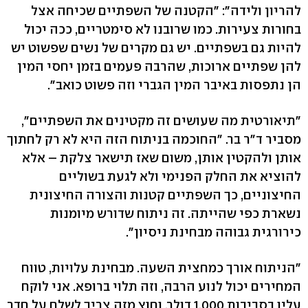
להריון ולידה": "הקטנה של השפתיים שכיחה אצל
בחורות צעירות. כמו שרובנו לא סימטריים, ככה יכול
להיות גם בשפתיים. יש גם מקרים של נשים שפשוט יש
להן שפתיים ארוכות, שהרבה פעמים בזמן יחסי המין
הן נתפסות באיבר המין הגברי וזה פשוט כואב".
"תיאורטית מה שעושים זה מקטינים את השפתיים",
מסביר ד"ר בר. "החוכמה בניתוח הזה היא לא רק לחתוך
אותן ולהקטין אותן, משום שאז תישאר צלקת – אלא
להוציא את החלק הפנימי ולא לגעת בשוליים
החיצוניים, כך השפתיים קטנות והצורה החיצונית
נשארת כפי שהייתה. זה ניתוח שדורש מיומנות
כירורגית גבוהה מבחינת ניסיון".
"הניתוח אורך כמחצית השעה. מבחינת עלויות, טווח
המחירים יכול לנוע הרבה, וזה תלוי ברופא. אני לוקח
עליו בסביבות 1,000 דולר, וחוץ מזה צריך לשלם על חדר