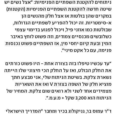
ניתוחים להקטנת השפתיים הפנימיות: "אצל נשים יש
שיטה חדשה להקטנת השפתיים הפנימיות (הקטנות)
במקרים שהן בולטות או אצל חלק מהנשים הן
א-סימטריות. זה יכול להפריע לשפתיים הגדולות,
שבולטות כמו אוזני פיל, ויכול לפגוע בדימוי עצמי
כשלובשים מכנסיים צמודים, וזה פשוט לוחץ באיבר
המין ובעת קיום יחסי מין, אז השפתיים פשוט נכנסות
פנימה, עם כל אקט מיני".
"עד עכשיו טיפלו בזה בצורה אחת - היו פשוט כורתים
את החלק הבולט, ואז על החלק הכי חיצוני שלו הייתה
נשארת צלקת. בשיטת הניתוח שלי, אני מבצע חתך
מוציא חלק של השפה בצורת V ואז את השאריות
מצמידים אחד לשני ולא רואים שום צלקת. המחיר של
הניתוח הוא 3,200 שקל + מ.ע.מ.".
ד"ר עמוס בר, גניקולוג בכיר ומחבר "המדריך הישראלי