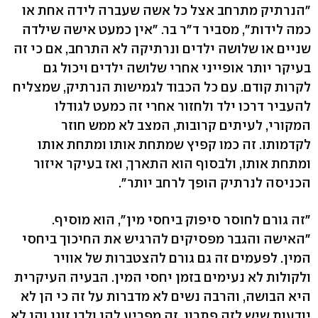
"הנרתיק מתרחב אצל כל אשה שעברה לידה אחת או
כמה לידות", מסביר ד"ר בר. "אין כמעט אישה שילדה
שניים או שלושה ילדים ונרתיקה לא התרחב, אם כי זה
בעיקר יותר אופייני אחרי שלושה ילדים ויכול גם
לקרות קודם. עם כל הכבוד לגמישות הנרתיק, שמצליח
להעביר דרכו ילד ולחזור אחרי זה כמעט לגודלו
המקורי, לעיתים קרובות, המצב לא ממש חוזר
לקדמותו. זה כמו קפיץ שמתחת אותו ומתחת אותו
ומתחת אותו, ולבסוף הוא התארך, ואז בעיקר איזור
הכניסה לנרתיק הופך לרחב יותר".
"זה גורם לחוסר סיפוק ביחסי מין", הוא מוסיף.
"האישה והגבר מפסיקים להרגיש את החיכוך ביחסי
המין. לפעמים זה גם גורם להצטברות של אוויר
ולקולות לא נעימים בזמן יחסי המין. הבעיה העיקרית
היא הבושה, והרבה נשים לא מדברות על זה כי הן לא
יודעות שיש לזה פתרון. זה מפריע להן ולבן זוגן והן לא