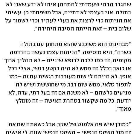
שהגבר הדתי שעמדתי להתחתן איתו לא ידע שאני לא
בתולה. אני בעצמי לא דתייה, אבל משפחתי כן. עשיתי
את הניתוח כדי לרצות את בעלי לעתיד וכדי לשמור על
שלום בית – זאת הייתה הסיבה היחידה".
"מבחינתו הוא משוכנע שהוא מתחתן עם בתולה
כשרה", היא מוסיפה. "הניתוח עצמו נעשה בהרדמה
מקומית, זה כמו ללכת לרופא שיניים – לא תהליך ארוך
או כואב בכלל. זה ממש לא היה בקטע רגשי, אצלי בכל
אופן. לא הייתה לי שום מעורבות רגשית עם זה –כמו
לתפור טלאי. ממש שום דבר. מי שחוששת ושיש לה
מניעים כלשהם – לא משנה אם זה בעל דתי, עדה, לא
יודעת, כל מה שקשור בטהרת האישה – זה מומלץ
מאוד".
"כמובן שיש פה אלמנט של שקר, אבל כשאתה שם את
זה מול השקט הנפשי – השקט הנפשי שווה. לי אישית