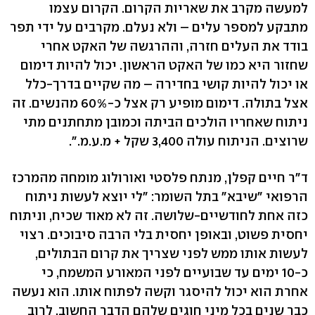
למעשה מקרב את שאריות הקרום. הקרום עצמו
מתבקע למספר עלים – ולא נעלם. מקרבים על ידי תפר
בודד את העלים חזרה, וההרגשה של האקט אחרי
שחזור היא כמו של האקט הראשון. יכול להיות דימום
או יכול להיות קושי בחדירה – מה שקיים בדרך-כלל
אצל בתולה. דימום מופיע רק אצל כ-60% מהנשים. זה
ניתוח שאחריו הולכים הביתה וכמובן מתחתנים מתי
שרוצים. הניתוח עולה 3,400 שקל + מ.ע.מ.".
ד"ר חיים קפלן, מנתח פלסטי ואורולוג מומחה מהמרכז
הרפואי "שיבא" בתל השומר: "לי יוצא לעשות ניתוח
כזה אחת לחודשיים-שלושה. זה לא מאוד שכיח, וניתוח
יחסית פשוט, ובאופן יחסית בלי הרבה סיבוכים. רצוי
לעשות אותו ממש לפני שצריך את קרום הבתולים,
כ-10 ימים עד שבועיים לפני המאורע המשמח, כי
אחרת הוא יכול להיסגר וקשה לפתוח אותו. הוא נעשה
כבר שנים בכל מיני חוגים שלהם הדבר החשוב. לרוב