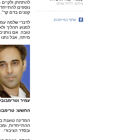
להתחתן ולקיים מצ
צילום: דלית שחם
נוספים להתייחד,
קטנים בדם קר".
שתף בפייסבוק
לדברי שלמה עמיר
למנוע תהליך ולא
טובה. אם נותנים 
מיתה, אבל נתנו ל
עמיר וטרימבובלר
החשש: טרימבוב
המדינה טוענת ב
ההתייחדות, ומכא
ובסדר הציבורי.