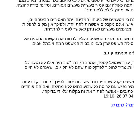
דינה כי קיים מידע ספציפי גם לגבי טרימבובלר עצמה, "מידע ממנו
יתפה פעולה עם עמיר בעשיית מעשים אסורים, וסייעה בידיו להוציא
 אל מחוץ לכלא ללא היתר".
ה כי מטעמים של ביטחון המדינה, יתר האסירים הביטחוניים,
מונים כ-3,300 איש, אינם מקבלים אפשרות להתייחד, ולפיכך אין מקום להפלות
 ומטעמים מעשיים לא ניתן לאפשר לעמיר להתייחד.
תשובתה מבית המשפט העליון לדחות את בקשתו הנוספת של
 פסילת השופט שדן בעניינו בבית המשפט המחוזי בתל-אביב.
טות אינה ק.ג.ב
, עו"ד שמואל קספר, אמר בתגובה: "טוב היה אילו לא נטענו כל
ות. צריך להזכיר לפרקליטות שהם לא הק.ג.ב, ושאנחנו לא חיים
משפט יקבע שהתייחדות היא זכות יסוד. לפיכך מדובר רק בבעיות
מיר נפגש עם לריסה כל שבוע בתאו ללא מחיצה, ואם הם פוחדים
תובים - אפשר לפתור את זה בקלות על-ידי בדיקה".
ה? כתבו לנו