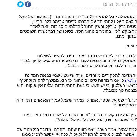
, 19:51
הממשלה יוכל להתייחד?
בג"ץ דן הערב (יום ד') בערעורו של יגאל
לאסור עליו להתייחד עם חברתו לריסה טרימבובלר. הדיון,
ים ברק, טירקל וחשין התנהל בדלתיים סגורות, זאת לאחר
ר ביקש לעיין בחומר ביטחוני חסוי. בסופו של דבר אמרו השופטים
בתוך ימים.
וכים
של רה"מ רבין לא הביע חרטה. עמיר סירב להשיב לשאלות
מסתפק בחיוכים ובמבטים לעבר בני משפחתו שהגיעו לדיון, לעבר
ובייחוד לעבר ארוסתו לריסה טרימבובלר.
מדינה לתפקידים מיוחדים, עו"ד שי ניצן, שמייצג את המדינה
כי עמיר מהווה סיכון ביטחוני וכי הוא ממשיך להסית ולהטיף
ו לבג"ץ
אשי השלטון וכי יש חשש כי בעת ההתייחדות, עליה אין פיקוח, הוא
מצעות טרימבובלר.
, עו"ד שמואל קספר, אמר כי מאחר שיגאל עמיר הוא אדם דתי, הוא
 ההתייחדות.
ן הרעים בקולו בתגובה: "אדוני מדבר על אדם דתי? האם רצח
מי שמבצע רצח, הכל יעלה לגביו על הדעת!".
למה עמיר, אמר הערב: "אני רוצה שהם יתחתנו. מדובר בנקמנות של
 אפשר למנוע מאדם להתפלל ולאכול, ככה אי אפשר למנוע ממנו