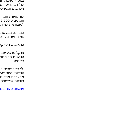
בנוסף, טוענת המ
עולה כי לריסה ש
מכתבים ומסמכים
עוד טוענת המדינ
ה
לטובה את עמיר,
המדינה מבקשת ב
עמיר, ועניינה -
התגובה: הפרקלי
פרקליטו של עמיר
הטענות הביטחוני
ברוסיה.
"לי ברור שבית ה
טכניות, היות שע
מהעברת מסרים כ
פורסם לראשונה 28.07.04, 19:10
מצאתם טעות בכתב