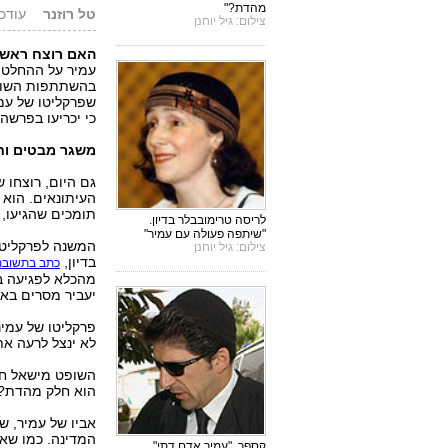
מהדת?"
טל רוזנר
עודכן: 28.07.04
צילום: גיל יוחנן
האם רוצח ראש 
עמיר על ההחלטה 
בהשתתפות השופט
שפרקליטו של עמי
כי יכריעו בפרשה 
משגר מבטים וחי
גם היום, רוצחו 
העיתונאים. הוא 
תומכים שהגיעו, 
לריסה טרימובבלר בדיון.
"שיתפה פעולה עם עמיר"
המשנה לפרקליט ה
צילום: גיל יוחנן
בדיון,
כתב בתשובת
מהכלא לפגיעה בר
יעביר מסרים בא
פרקליטו של עמיר
לא ינצל לרעה את
השופט מישאל חשי
הוא חלק מהדת?! 
אביו של עמיר, ש
המדינה. כמו שאי
קספר. "עמיר אדם דתי"