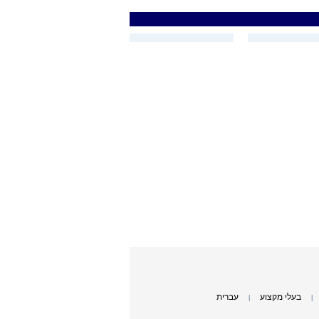
בעלי מקצוע
עברית
|
|