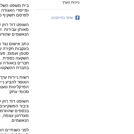
ניירות הערך
בית משפט השלום 
ומייסדי האגודה 
לפרסם תשקיף כד
שתף בפייסבוק
השופט דוד רוזן ז
מאותן עבירות. ז
הנאשמים שהורשע
כתב אישום נגד ה
בעקבות חקירה שני
סטפן ועמוס, פעל
השקעה כספית. ב
בחברת ההשקעות
האוסר להציע ניי
הפרקליטות טענה
סכומי עתק.
השופט דוד רוזן 
ציבור המשקיעים
בכספים שהוזרמו 
מונדרגון עצמה, 
הנאשמים.
לפני כשנתיים הו