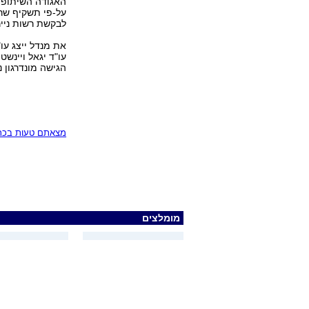
האגודה השיתופית
על-פי תשקיף שרש
לבקשת רשות נייר
את מנדל ייצג עו"
הגישה מונדרגון נ
מצאתם טעות בכתב
מומלצים