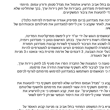
בתל-אביב הרשיע אתמול את מנדל סטפן ודורון עמוס, מיוזמי
השיתופית מונדרגון, בעבירות על חוק ניירות ערך, בכך שהחליטו שלא
י להטעות את ציבור המשקיעים.
יכה את מונדרגון (כיום פסיפיק אגודה שיתופית לפיתוח כלכלי)
את, לאחר שקבע כי אין לייחס למונדרגון את פעילותם וכוונותיהם של
ו.
נאשמים הוגש על-ידי עו"ד ירון ליפשס מפרקליטות המדינה,
הלה רשות ניירות-ערך. בכתב האישום נטען כי מונדרגון ויזמיה,
ו לשכנע את הציבור להצטרף לשורות קבוצת מונדרגון תמורת
תמורה להשקעת הכספים הציעו הנאשמים למצטרפים להיות
חברים באגודה ובעלי זכות הצבעה, 3 דונמים של אדמה פרטית באי ונואטו ו-3 מניות
 של האגודה.
רשות ניירות ערך טענה כי המצגות של החברה הפרו את סעיף 15 לחוק ניירות ערך,
רות ערך לציבור ללא תשקיף שהרשות התירה את פרסומו.
 כי הנאשמים השתמשו במונדרגון למימוש מזימתם לגרוף לכיסם
קבע כי "מנדל ועמוס החליטו שלא לפרסם תשקיף כדי להטעות את
. פרסום תשקיף היה עשוי למוטט את מזימתם ולחשוף שליטתם
על-ידי המשקיעים". עם זאת, קבע השופט כי אין להרשיע את
מאחר שאין לייחס לה את היסוד הנפשי שניתן לייחס לשאר
ציא בית המשפט המחוזי בתל-אביב צו מניעה קבוע האוסר על