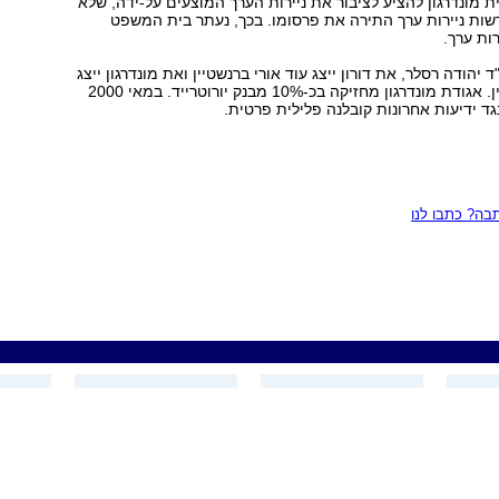
 מונדרגון להציע לציבור את ניירות הערך המוצעים על-ידה, שלא
ות ניירות ערך התירה את פרסומו. בכך, נעתר בית המשפט
ות ערך.
ד יהודה רסלר, את דורון ייצג עוד אורי ברנשטיין ואת מונדרגון ייצג
עו"ד יגאל ויינשטין. אגודת מונדרגון מחזיקה בכ-10% מבנק יורוטרייד. במאי 2000
גד ידיעות אחרונות קובלנה פלילית פרטית.
ה? כתבו לנו