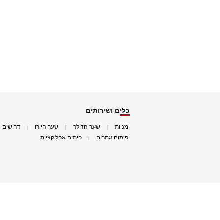
כלים ושירותים
מניות
שער הדולר
שער היורו
דרושים
|
|
|
|
פיתוח אתרים
פיתוח אפליקציות
|
|