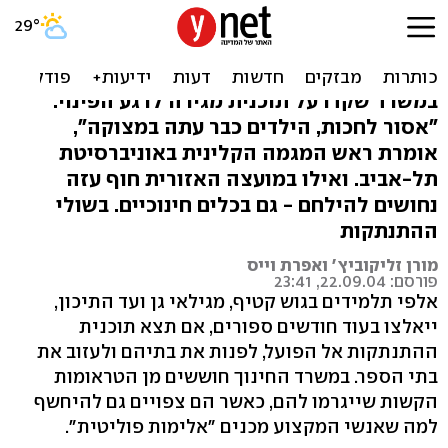
משרד החינוך מתכנן: סיוע
נפשי למפונים
במשרד שקדו על תוכנית מגירה לרגע הפינוי.
"אסור לחכות, הילדים כבר עתה במצוקה",
אומרת ראש המגמה הקלינית באוניברסיטת
תל-אביב. ואילו במועצה האזורית חוף עזה
נחושים להילחם - גם בכלים חינוכיים. בשולי
ההתנתקות
מורן זליקוביץ' ואפרת וייס
פורסם: 22.09.04, 23:41
אלפי תלמידים בגוש קטיף, מגילאי גן ועד התיכון,
ייאלצו בעוד חודשים ספורים, אם תצא תוכנית
ההתנתקות אל הפועל, לפנות את בתיהם ולעזוב את
בתי הספר. במשרד החינוך חוששים מן הטראומות
הקשות שייגרמו להם, כאשר הם צפויים גם להיחשף
למה שאנשי המקצוע מכנים "אלימות פוליטית".