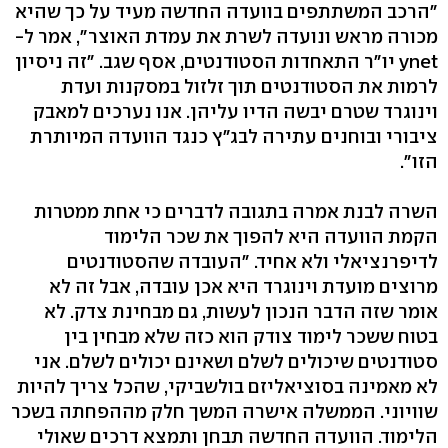
"הרכב המשתתפים בוועדה החדשה מעיד על כך שהיא
מכורה מראש ונועדה לשרת את עמדת האוצר", אמר ל-
ynet יו"ר התאחדות הסטודנטים, אסף שגב. "זה ניסיון
לרמות את הסטודנטים תוך זלזול במסקנות ועדת
וינוגרד שטרם יבשה הדיו עליהן. אנו נערכים למאבק
ציבורי ובוחנים עתירה לבג"ץ כנגד הוועדה המיותרת
הזו".
השרה לבנת אמרה בתגובה לדברים כי אחת ממטרות
הקמת הוועדה היא להפוך את שכר הלימוד
לדיפרנציאלי ולא אחיד. "העובדה שהסטודנטים
מרוצים מועדת וינוגרד היא אכן עובדה, אבל זה לא
אומר שזה הדבר הנכון לעשות, גם מבחינת צדק. לא
בטוח ששכר לימוד צודק הוא כזה שלא מבחין בין
סטודנטים שיכולים לשלם ושאינם יכולים לשלם. אני
לא מאמינה בסוציאליזם בולשביקי, שהכל צריך להיות
שוויוני. הממשלה אישרה המשך חלק מההפחתה בשכר
הלימוד. הוועדה החדשה תבחן ותמצא דרכים שאולי