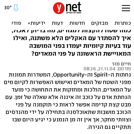
התיישבות במאדים: תמונת
מצב
כמה שטח להקצות למגורים, מה בדיוק לאכול,
איך להסתדר עם האקלים הלא משתנה, ואילו
עוד בעיות קיומיות יעמדו בפני המושבה
המאויישת הראשונה על פני המאדים?
חיים מזר
פורסם: 21.11.04, 08:26
נחתות ה-Spirit וה-Opportunity, המשדרות תמונות
מפני השטח של המאדים ואישוש האפשרות לקיום מים
על המאדים, הולכות ומחזקות את התחושה כי מועד
הנחתת אדם על כוכב זה איננה אלא שאלה של זמן. עם
מבט קצת קדימה אפשר לראות כי תוקמנה על פני
הכוכב מושבות שתאוכלסנה בתחילה על ידי מהנדסים
וצוותי מחקר, אך אין זה מן הנמנע כי יגיע היום שבו
תתקיים גם הגירה.