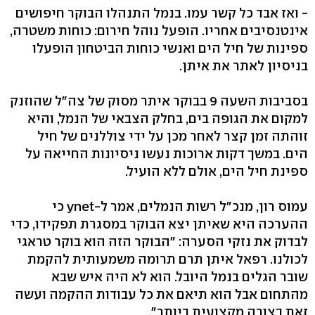
- ואז אבד כל קשר עמו. בנמל התנהלו הבוקר חיפושים
אינטנסיבים אחריו. הופעל נוהל חירום: כוחות משטרה,
ספינות של חיל הים ואנשי כוחות הביטחון הופעלו
בניסיון לאתר את איתן.
בסביבות השעה 9 בבוקר איתר מסוק של צה"ל שהוזנק
למקום את הגופה בים, בחלק הצבאי של הנמל, והיא
זוהתה זמן קצר לאחר מכן על ידי צוללנים של חיל
הים. במשך דקות ארוכות נעשו ניסיונות החייאה על
ספינת חיל הים, אולם ללא הועיל.
עמוס רון, מנכ"ל רשות הנמלים, אמר ל-ynet כי
ההערכה היא שאיתן יצא הבוקר במסגרת תפקידו, כדי
לבדוק את נזקי הסערה: "הבוקר הזה הוא בוקר טראגי
לכולנו. רפאל איתן תרם תרומה משמעותית להקמת
שובר הגלים בנמל היובל. הוא לא היה איש שבא
מהתחום אבל הוא תיאם את כל עבודות ההקמה ועשה
זאת בצורה מקצועית ביותר".