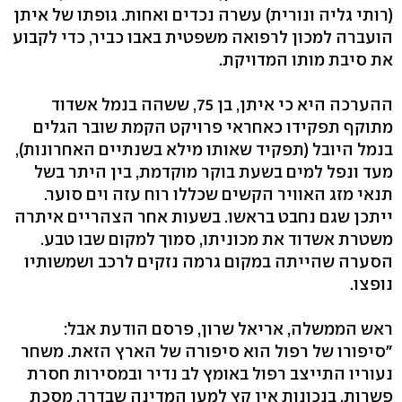
(רותי גליה ונורית) עשרה נכדים ואחות. גופתו של איתן
הועברה למכון לרפואה משפטית באבו כביר, כדי לקבוע
את סיבת מותו המדויקת.
ההערכה היא כי איתן, בן 75, ששהה בנמל אשדוד
מתוקף תפקידו כאחראי פרויקט הקמת שובר הגלים
בנמל היובל (תפקיד שאותו מילא בשנתיים האחרונות),
מעד ונפל למים בשעת בוקר מוקדמת, בין היתר בשל
תנאי מזג האוויר הקשים שכללו רוח עזה וים סוער.
ייתכן שגם נחבט בראשו. בשעות אחר הצהריים איתרה
משטרת אשדוד את מכוניתו, סמוך למקום שבו טבע.
הסערה שהייתה במקום גרמה נזקים לרכב ושמשותיו
נופצו.
ראש הממשלה, אריאל שרון, פרסם הודעת אבל:
"סיפורו של רפול הוא סיפורה של הארץ הזאת. משחר
נעוריו התייצב רפול באומץ לב נדיר ובמסירות חסרת
פשרות, בנכונות אין קץ למען המדינה שבדרך. מסכת