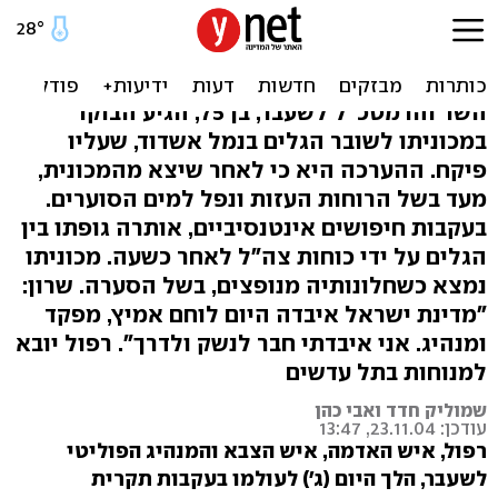
רפאל איתן טבע למוות; שרון:
איבדתי חבר לדרך
השר והרמטכ"ל לשעבר, בן 75, הגיע הבוקר
במכוניתו לשובר הגלים בנמל אשדוד, שעליו
פיקח. ההערכה היא כי לאחר שיצא מהמכונית,
מעד בשל הרוחות העזות ונפל למים הסוערים.
בעקבות חיפושים אינטנסיביים, אותרה גופתו בין
הגלים על ידי כוחות צה"ל לאחר כשעה. מכוניתו
נמצא כשחלונותיה מנופצים, בשל הסערה. שרון:
"מדינת ישראל איבדה היום לוחם אמיץ, מפקד
ומנהיג. אני איבדתי חבר לנשק ולדרך". רפול יובא
למנוחות בתל עדשים
שמוליק חדד ואבי כהן
עודכן: 23.11.04, 13:47
רפול, איש האדמה, איש הצבא והמנהיג הפוליטי
לשעבר, הלך היום (ג') לעולמו בעקבות תקרית