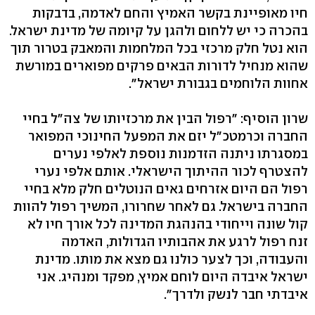
חיו מאופיינת בקשר האמיץ והחם לאדמה, בדבקות
בהכרה כי יש ללחום ולהגן על קיומה של מדינת ישראל.
הוא נטל חלק מרכזי בכל המלחמות והמאבק בטרור תוך
שהוא מנחיל לדורות הבאים פרקים מפוארים במורשת
אחוות הלוחמים בגבורת ישראל".
שרון הוסיף: "רפול הבין את מרכזיותו של צה"ל בחיי
החברה וכרמטכ"ל יזם את המפעל החינוכי המפואר
במסגרתו ניתנה הזדמנות נוספת לאלפי נערים
להצטרף לכור ההיתוך הישראלי. אותם אלפי נערי
רפול הם היום אזרחים גאים הנוטלים חלק מלא בחיי
החברה בישראל. גם לאחר שחרורו, המשיך רפול להוות
קול שונה וייחודי בהנהגת המדינה לכל אורך חיו לא
זנח רפול לרגע את אהבותיו הגדולות, האדמה
והעבודה, וכך לצער כולנו גם מצא את מותו. מדינת
ישראל איבדה היום לוחם אמיץ, מפקד ומנהיג. אני
איבדתי חבר לנשק ולדרך".