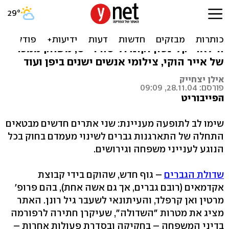
עלו ברשת: הגברים מתארגנים
אתרים המוקדשים לקניות ומתנות, האתרים של
הילארי קלינטון וקונדוליסה רייס, משחק ממכר
של אייר הוקי, צילומי אנשים ישנים ביפן ועוד
אילן יצחייק
פורסם: 28.11.04, 09:09
הפייבוריט
שימו לב לתופעה מעניינת: שני אתרים חדשים מבטאים
התחלה של התארגנות גברים לשינוי מעמדם בחוק בכל
הנוגע לענייני משפחה וגירושים.
שדולת הגברים
– גוף חדש, שהוקם בידי קבוצת
אקדמאים (רובם גברים, אך גם אשה אחת), בהם פרופ'
מרטין ואן קרפלד, והעיתונאי לשעבר גיל רונן. האתר
מציג את מטרות "השדולה", שעיקרן חתירה לרפורמה
בדיני המשפחה – בחקיקה ובסדרת פעולות אחרות –