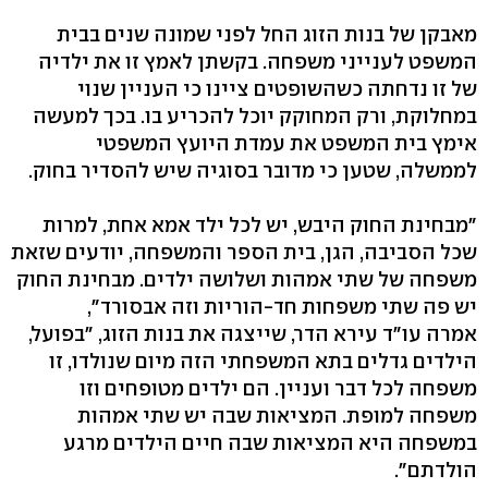
מאבקן של בנות הזוג החל לפני שמונה שנים בבית
המשפט לענייני משפחה. בקשתן לאמץ זו את ילדיה
של זו נדחתה כשהשופטים ציינו כי העניין שנוי
במחלוקת, ורק המחוקק יוכל להכריע בו. בכך למעשה
אימץ בית המשפט את עמדת היועץ המשפטי
לממשלה, שטען כי מדובר בסוגיה שיש להסדיר בחוק.
"מבחינת החוק היבש, יש לכל ילד אמא אחת, למרות
שכל הסביבה, הגן, בית הספר והמשפחה, יודעים שזאת
משפחה של שתי אמהות ושלושה ילדים. מבחינת החוק
יש פה שתי משפחות חד-הוריות וזה אבסורד",
אמרה עו"ד עירא הדר, שייצגה את בנות הזוג, "בפועל,
הילדים גדלים בתא המשפחתי הזה מיום שנולדו, זו
משפחה לכל דבר ועניין. הם ילדים מטופחים וזו
משפחה למופת. המציאות שבה יש שתי אמהות
במשפחה היא המציאות שבה חיים הילדים מרגע
הולדתם".