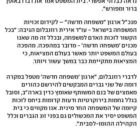
נראה כבלתי אפשרי. בית המשפט אמר את דברו באופן
ברור ומפורש".
מנכ"ל ארגון "משפחה חדשה" – לקידום זכויות
המשפחה בישראל - עו"ד אירית רוזנבלום הגיבה: "בכל
הקשור לזכות האדם למשפחה, ובכלל זה מה שאנו
מכנים 'משפחה חדשה' - מדובר במהפכה. מהפכה
בעולם המשפט יותר מאשר בעולם המציאות, כי
המציאות מתקיימת כבר במשך עשור ויותר.
לדברי רוזנבלום, "ארגון 'משפחה חדשה' מטפל במקרה
דומה של שני גברים המבקשים להירשם כהורים
מאמצים של בנם המשותף שאומץ כדין בארה"ב, וסובל
בגלל גחמות בירוקרטיות ודעות קדומות ביחס לזכות
קיומה של המשפחה החד מינית. אנו מקווים כי בית
המשפט יסיר את המכשולים גם בפני זוג הגברים וכלל
הקהילה ההומו-לסבית".