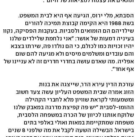
תתאים את עצמה למציאות של היום".
הסבתא, מלי ירוס, הגיעה אף היא לבית המשפט.
בשת 1988 היא הקימה קבוצת תמיכה להורים
שילדיהם הם הומואים ולסביות. בעקבות הפסיקה, נקוו
בעיניה דמעות של אושר: "אני נלחמת שלילדים שלנו
יהיו זכויות כמו לכולם, כי הם נולדו פה, שירתו בצבא
והם עובדים ומשלמים מיסים ולא מגיעה להם שום
אפליה. מה שאדם עושה בחדרי חדרים זה לא עניינו של
אף אחד".
עורכת הדין עירא הדר, שייצגה את בנות
הזוג אמרה שבית המשפט העליון עשה צעד חשוב
ומשמעותי לקראת שוויון מלא לחברי הקהילה
ההומו-לסבית "יש פה קפיצת מדרגה במאבק שלנו
שלוקח אותנו לכיוון של הכרה במשפחה הלסבית,
משפחה שמתקיימת במאות ואולי באלפי בתים
בישראל. הבשילה השעה לקבל את מה שלפני 8 שנים