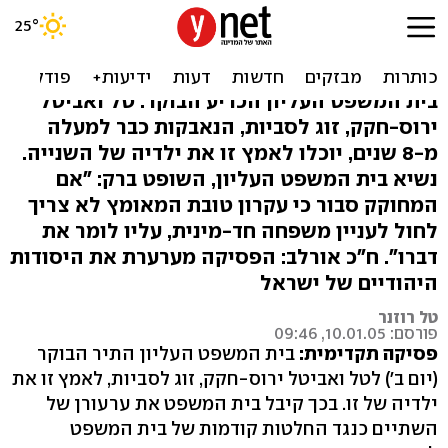
תקדים: לסביות ייאמצו זו את
ילדיה של זו
בית המשפט העליון הכריע הבוקר: טל ואביטל
ירוס-חקק, זוג לסביות, הנאבקות כבר למעלה
מ-8 שנים, יוכלו לאמץ זו את ילדיה של השנייה.
נשיא בית המשפט העליון, השופט ברק: "אם
המחוקק סבור כי עקרון טובת המאומץ לא צריך
לחול לעניין משפחה חד-מינית, עליו לומר את
דברו". ח"כ אורלב: הפסיקה מערערת את היסודות
היהודיים של ישראל
טל רוזנר
פורסם: 10.01.05, 09:46
פסיקה תקדימית:
בית המשפט העליון התיר הבוקר
(יום ב') לטל ואביטל ירוס-חקק, זוג לסביות, לאמץ זו את
ילדיה של זו. בכך קיבל בית המשפט את ערעורן של
השתיים כנגד החלטות קודמות של בית המשפט