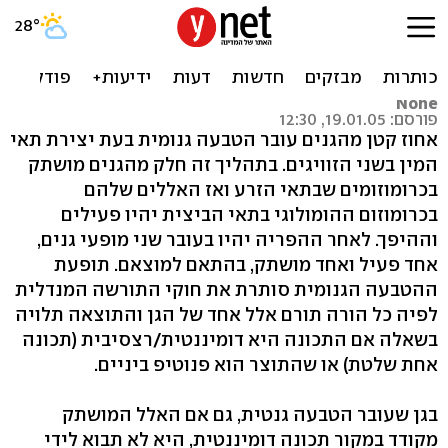
הטבעה גנטית
None
None
פורסם: 19.01.05, 12:30
אחוז קטן מהגנים עובר הטבעה גנומית בעת יצירת תאי
המין בשני הזוויגים. בתהליך זה חלק מהגנים מושתק
בכרומוזומים שבתאי הזרע ואז האללים שלהם
בכרומוזום ההומולוגי בתאי הביצית יהיו פעילים
וההיפך. לאחר ההפריה יהיו בעובר שני מופעי גנים,
אחד פעיל ואחד מושתק, בהתאם למוצאם. תופעת
ההטבעה הגנומית סותרת את חוקי התורשה המנדלית
לפיה כל הורה תורם אלל אחד של הגן והתוצאה תלויה
בשאלה אם התכונה היא דומיננטית/רצסיבית (תכונה
אחת שלטת) או שהתוצר הוא פנוטיפ ביניים.
בגן שעובר הטבעה גנטית, גם אם האלל המושתק
מקודד במקור תכונה דומיננטית, היא לא תבוא לידי