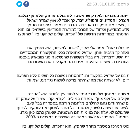
ורסם: 31.01.05, 22:53
יימת במצרים ולא רק שהמשטר לא בולם אותה, אלא אף מלבה
צרכיו המדיניים והפוליטיים",
כך אמר ל-ynet שגריר ישראל
ד, שעזב את תפקידו באחרונה. הדברים נאמרו בעקבות מסמך
דע למודיעין וטרור" של המרכז למורשת המודיעין בישראל, ובו הוא
הסתה במהדורות חדשות של "הפרוטוקולים של זקני ציון" שהופצו
נו בולם זאת", אמר אלי שקד, "כשנוח למשטר, הוא מנמיך את
אחר כך מגביה אותן. ישראל מתוארת בכלי התקשורת הממסדיים
ת השטיירמרית', וזה בכלי תקשורת שהנשיא חוסני מובארק בעצמו
ורכים הראשיים ושהעיתונאים בהם מקבלים את משכורתם
 גם על ישראל בהקשר זה: "ההסתה נמשכת כל השנים ללא הפרעה
דיים ולא עשתה את מה שהיתה צריכה לעשות נגד אנטישמיות
צוטט במסמך של מרכז המידע למודיעין ולטרור הוא "הסכנה
קולים של זקני ציון", שנפתח במילים: "קורא יקר - שמור על עותק זה
 שהיהודים נהגו להילחם מלחמת חורמה בספר זה בכל פעם
שהו או בשפה כלשהי, ולנסות בכל מחיר לאסוף את עותקיו ולשרוף
שהעולם לא יגלה את מזימותיהם השטניות, שאותן כתבו כאן נגדו,
מיהן". הספר יצא לאור במהדורה העשירית במצרים ב-2003.
 המרכז במסמך מיוחד שהפיץ, הוא "הפרוטוקולים של זקני ציון