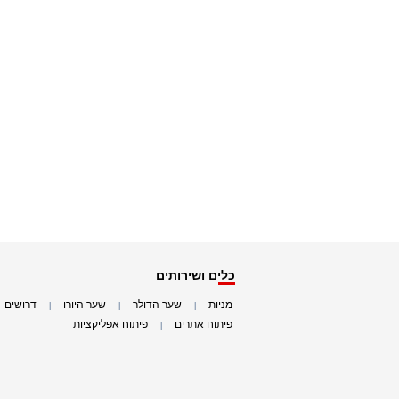
כלים ושירותים
מניות
שער הדולר
שער היורו
דרושים
|
|
|
|
פיתוח אתרים
פיתוח אפליקציות
|
|