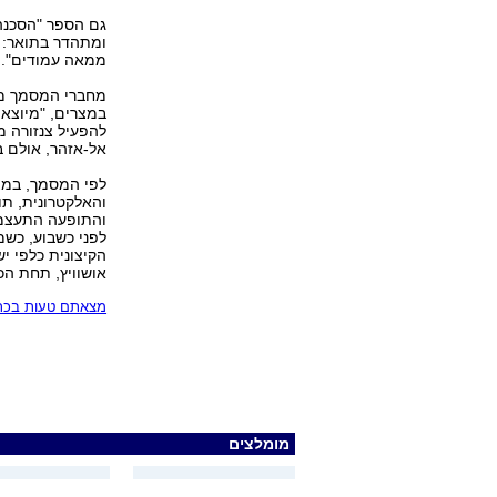
גם הספר "הסכנה
ומתהדר בתואר: "
ממאה עמודים".
מחברי המסמך מד
במצרים, "מיוצאי
להפעיל צנזורה 
אל-אזהר, אולם 
לפי המסמך, במצ
והאלקטרונית, ת
והתופעה התעצמה 
לפני כשבוע, כש
אושוויץ, תחת הכ
מצאתם טעות בכתב
מומלצים