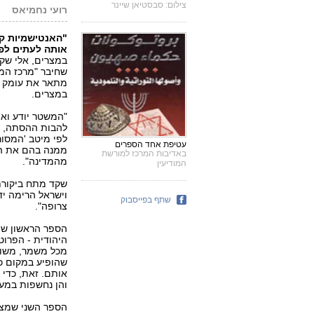
צילום: סבסטיאן שיינר
רועי נחמיאס
פ
"האנטישמיות ק
אותה לעתים לפי 
במצרים, אלי שק
שחיבר "מרכז המי
מתאר את עומק ה
במצרים.
"המשטר יודע ואי
להבות ההסתה, ו
לפי מיטב 'המסור
עטיפת אחד הספרים
ממנה בהם את הע
באדיבות המרכז למורשת
מהמדינה".
המודיעין
שקד מתח ביקורת
וישראל הרימה י
שתף בפייסבוק
צרופה".
הספר הראשון שמ
היהודית - הפרוטו
מכל משמר, משום
שהופיע במקום כל
אותם. זאת, כדי 
והן נחשפות במערו
הספר השני שמצטט