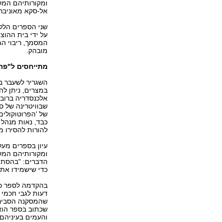
ומקורותיהם המקר
אל-סקא מאוניברס
שני הספרים הלל
על ידי בית ההוצ
המסמך, ריבוי הג
מובהק.
מתייחסים ל"פרו
השגריר לשעבר במ
במצרים, ניתן ל
אלכנסדריה ברוב 
שבוויטרינה של ס
של 'הפרוטוקולים 
כבד, נאות מנהל
להורות להסירו מ
עיון בספרים מעל
ומקורותיהם המקר
הדברים: "בהסתמך
כדי שישמידו את 
בהקדמה לספר כתב
דעות לגבי חכמי 
שהמסקנה הסבירה
שכתוב בספר הוא 
והעמים בעיניהם 