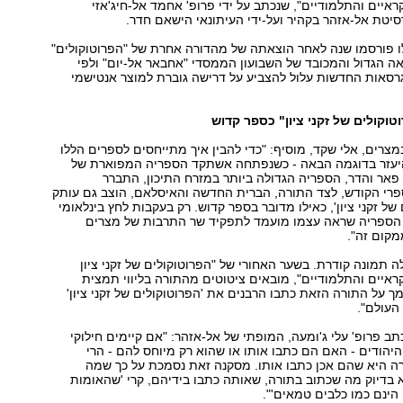
איים והתלמודיים", שנכתב על ידי פרופ' אחמד אל-חיג'אזי
יטת אל-אזהר בקהיר ועל-ידי העיתונאי הישאם חדר.
ו פורסמו שנה לאחר הוצאתה של מהדורה אחרת של "הפרוטוקולים"
אה הגדול והמכובד של השבועון הממסדי "אחבאר אל-יום" ולפי
רסאות החדשות עלול להצביע על דרישה גוברת למוצר אנטישמי
טוקולים של זקני ציון" כספר קדוש
צרים, אלי שקד, מוסיף: "כדי להבין איך מתייחסים לספרים הללו
היעזר בדוגמה הבאה - כשנפתחה אשתקד הספריה המפוארת של
פאר והדר, הספריה הגדולה ביותר במזרח התיכון, התברר
פרי הקודש, לצד התורה, הברית החדשה והאיסלאם, הוצב גם עותק
של זקני ציון', כאילו מדובר בספר קדוש. רק בעקבות לחץ בינלאומי
 הספריה שראה עצמו מועמד לתפקיד שר התרבות של מצרים
מקום זה".
ה תמונה קודרת. בשער האחורי של "הפרוטוקולים של זקני ציון
איים והתלמודיים", מובאים ציטוטים מהתורה בליווי תמצית
 על התורה הזאת כתבו הרבנים את 'הפרוטוקולים של זקני ציון'
העולם".
 פרופ' עלי ג'ומעה, המופתי של אל-אזהר: "אם קיימים חילוקי
היהודים - האם הם כתבו אותו או שהוא רק מיוחס להם - הרי
 היא שהם אכן כתבו אותו. מסקנה זאת נסמכת על כך שמה
בדיוק מה שכתוב בתורה, שאותה כתבו בידיהם, קרי 'שהאומות
הינם כמו כלבים טמאים'".