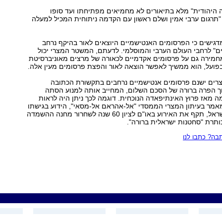
 היהודית" מלא בתיאורים לא מחמיאים מפתיחתו ועד סופו
תרגום ערבי אמין ושלם ראשון עם הקדמה ניתוחית המכיל למעלה
גישים כי הפרסומים האנטישמיים היוצאים לאור בהיקף נרחב
ם" לרחבי העולם הערבי והמוסלמי. לדעתם, המשטר המצרי יכול
מחמירה גם על פרסומים אקדמיים לכאורה של מרצים מאוניברסיטת
בפועל, הוא ממשיך לאפשר הוצאה לאור והפצת פרסומים מעין אלה.
רים ישנם פרסומים אנטישמיים נרחבים בתקשורת הכתובה
וך הפרה ברורה של הסכם השלום, המחייב אותה למנוע הסתה
מאז פרוץ האינתיפאדה הנוכחית. דוגמה לכך ניתן היה לראות
מאמר בעיתון המצרי הממסדי "אל-אהראם אל-מסאי", הידוע בגישתו
הקיצונית כלפי ישראל, תקף את האירוע באו"ם לציון 60 שנה לשחרור מחנה ההשמדה
ותרת "סחטנות ישראלית ברורה".
ה? כתבו לנו