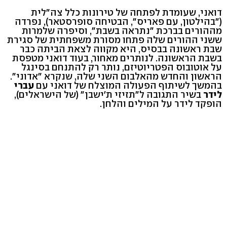
דואני, שעומדת לפתחה של טירונות כלל צה"לית
("בהילטון, עם פאריס", הבטיחה סופרסטאר), נפרדה
מההורים בברכת "נתראה בשבת", וסיפרה שלמרות
ששני ההורים שלה פתחו מסורת משפחתית של סגירת
שבת ראשונה בבסיס, היא מקווה לצאת הביתה כבר
בשבת הראשונה. לנותרים מאחור, בעוד דואני מטפסת
על אוטובוס הפטריוטיזם, נותר רק להתנחם בסינגל
הראשון והחדש מהאלבום השני שלה, שנקרא "אדוני".
בהמשך לשיתוף הפעולה המוצלח של דואני עם
עברי
לידר
בשיר התגובה ל"תזיזי ת'ישבן" (של הישראלים),
הופקד לידר על המילים והלחן.