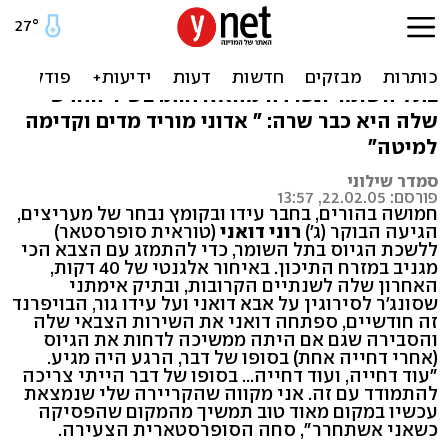
תכירו: טוראית רוני
רוני סופרסטאר התייצבה הבוקר בלשכת הגיוס
בתל השומר ונפרדה מהאזרחות. בשיר החדש
שלה היא כבר שרה: " אדוני מוריד מדים וקדימה
למיטה"
סמדר שילוני
פורסם: 22.02.05, 13:57
חמושה בהורים, בחבר עידו ובקומץ נבחר של מעריצים,
הגיעה הבוקר (ג')
רוני דואני
(טוראית סופרסטאר)
ללשכת הגיוס בתל השומר, כדי להתמזג עם הצבא הכי
מגניב במזרח התיכון. באיחור אלגנטי של 40 דקות,
האחרון שלה לשנתיים הקרובות, ובתיק אימתני
שסונג'ר לסירוגין על אבא דואני ועל עידו גור, הבויפרנד
זה חודשיים, ספתחה דואני את השירות הצבאי שלה
והסבירה שגם אם היתה ממשיכה לדחות את הגיוס
(אחרי דחייה אחת) בסופו של דבר, הרגע היה מגיע.
"עוד דחייה, ועוד דחייה... בסופו של דבר הייתי צריכה
להתמודד עם זה. אני מקווה שהקריירה שלי שנמצאת
עכשיו במקום מאוד טוב תמשיך מהמקום שהפסיקה
כשאני אשתחרר", סחה הסופרסטארית הצעירה.