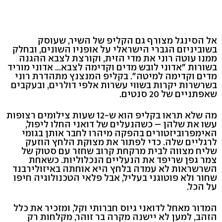
אל הסינגל מצורף גם הקליפ של השיר, שעוסק
בשוביניזם הגברי הישראלי על אופניו השונים, ובחלק
ממנו עוטה רוני את מדי הזית, וקורצת לצבא ההגנה
בשורות "אדוני לובש מדים וקדימה לצבא... אדוני מוריד
מדים וקדימה למיטה". בקליפ המנצנץ מתהדרת רוני
בשרשרות יקרות בשווי עשרות אלפי דולרים, ובעקבים
שאפתניים של 20 סנטים.
מה שלא תראו בקליפ הוא ש-12 שעות צילומים רצופות
עשו את שלהן – כשהנעלים של דואני החלו ליפול,
האימפרוביזטורים בהפקה מיהרו לחבר אותן בגומי
לרגליים שלה. כדי לפתור את מצוקת הלחץ הוזעק
שליח מצווה לבית מרקחת קרוב שחזר עם סטוק של
צמר גפן שריפד את הנעליים הנכלוליות. כשאחת
השרשראות לא עמדה בלחץ היא אוחתה באיזולירבנד
שחור ולא פוטוגני בעליל, אבל פלאי הטכנולוגיה חיפו
על הכל.
המדור מאחל לדואני גיוס חברותי וקל, ומזכיר את כלל
הזהב, למען לא יישנה מקרה בר זוהר, מקלחות רק