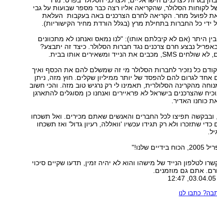
מבחן בגרות לצרכנים הישראליים, ולצרכני הסלולר בפרט. מרד
ל לקוחות הסלולר, שהקריאה אליו רצה כבר מספר שבועות על גבי
ת לפועל מחר. הקריאה לחרם הצרכנים באה בעקבות העלאת
 ידי כל החברות בתחילת מרץ (בגלל הורדת מחיר הקישוריות).
בין היתר (אם לא קיבלתם אותו): "לנו נמאס ואנחנו לא מתכוונים
ותר יותר. ב-4 באפריל נבצע חרם צרכנים נגד חברות הסלולר. כיצד זה יתבצע?
ם את הנייד ומשאירים אותו בבית.
קודם כל נזכיר לחברות הסלולר מי זה שמשלם להם את הכסף ואיך
ם אחד לגרום להם להפסד של יותר ממיליון שקלים. חוץ מזה, ניתן
נוחה מהקרינה הסלולרית, תאמינו לי רק נרגיש טוב מזה. והכי חשוב
נוכיח שהצרכנים בישראל לא פראיירים ואנחנו כן מסוגלים להתארגן
ת כוחנו האדיר.
, ובבקשה תפיצו לכל החברים והאנשים שאתם מכירים. ואל תשכחו
כדי שתזכרו ולא רק תגידו עכשיו 'וואללה, רעיון גדול' ואז תשכחו
ל.
ו לטלפון הנייד של מישהו והוא לא יהיה זמין, תדעו שקיים סיכוי
ם. אתם גם מוזמנים.
ה? כתבו לנו