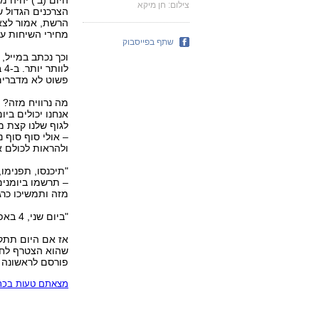
היום (ב') יהיה 
צילום: חן מיקא
הצרכנים הגדול ש
הרשת, אמור לצא
מחירי השיחות על
שתף בפייסבוק
וכך נכתב במייל, 
לו
פשוט לא מדברים, לא שולחים SMS, מכבי
מה נרוויח מזה? 
אנחנו יכולים ביו
לגוף שלנו קצת מ
– אולי סוף סוף 
ולהראות לכולם א
"תיכנסו, תפנימו
– תרשמו ביומנים 
מזה ותמשיכו כרגי
"ביום שני, 4 באפריל 2005, הכוח בידיים שלנו!"
אז אם היום תתקשר
שהוא הצטרף לחר
פורסם לראשונה 03.04.05, 12:47
מצאתם טעות בכתב