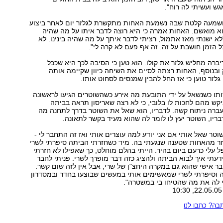
ש ועשיתי לה רוח".
מעה קלטת שבה נשמעת האחות מתקשרת לגלזר יום לאחר ביצוע
 מואשם. האחות אמרה כי היא רוצה לדבר איתו על מה שהיה
לא ישנתי מאז אתמול, רציתי לדבר איתך על מה שהיה בינינו. לא
כל הזמן חושבת על זה. זה אף פעם לא קרה לי".
רה מחליש גלזר את קולו. הוא טען כי הסיבה לכך היא שככל
ובנוסף, האחות רצתה לסיים את השיחה כיוון שקיימה אותה
לזר טוען כי אז החל להבין שמנסים לסחוט אותו.
תו כשנשאל על ידי התובעת מה אירע כשהשוטרים הגיעו לראשונה
ביקש מהם לחכות לו בלובי, כי לא רצה שאריסון תראה בביתה
רה ניתוח קשה. לדבריו, הוא שאל את השוטר בדרך לתחנה מה
דבריו, השוטר יעץ לו לומר לה שהוא מעיד בקשר לתאונה.
טר שאל אותי אם אני יודע למה עוצרים אותי ואז זה התחבר לי -
זר מהאחות שטענה שנגעתי בה. מיד כשחזרתי הביתה סיפרתי לשרי
 עלי כרעם ביום בהיר. הייתי בהלם מוחלט, כך שאפילו לא חזרתי
דעתי איך לבוא הביתה ולהציג כזה דבר מופרך לשרי. פניתי לחבר
חבר אישי שהוא גם במקרה היחצ"ן של שרי, אבל אין לזה שום קשר.
ה וסיפרתי לשרי שמאשימים אותי במעשים שבוצעו בחדר ובמסדרון
 לה את מה שהטיחו בי במשטרה".
ה? כתבו לנו