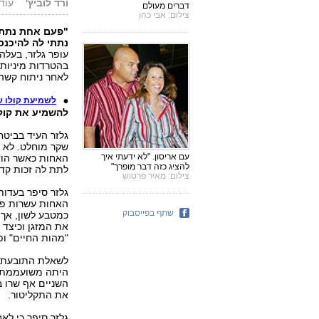
ורד לוביץ'
עודכן: 5.05
דברים מעולם
צילום: אבי כהן
"פעם אחת נתתי 
נתתי לה להיכנס
עופר גלזר, בעלה
בהטרדות מיניות 
לאחר ניתוח קשה
לשמיעת קולו ש
להשמיע את קול
גלזר העיד בביטח
שקר מוחלט. לא ה
עם אריסון. "לא ידעתי איך
האחות כאשר הודה
להציג כזה דבר מופרך"
לתת לה זכות קדי
צילום: מאיר פרטוש
גלזר סיפר בעדו
האחות עשרות פע
שתף בפייסבוק
כמטבע לשון, אך
את המזגן וכיצד 
"מהות החיים" ופ
לשאלת התובעת, ע
היתה משועממת, כ
השניים אף שרו ב
את התקליטור.
גלזר סיפר כי לא