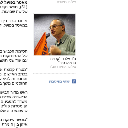
צילום: רויטרס
מאסר בפועל לח
(51), תושב נ
שלושה שבועות. כ
מדובר בגזר דין 
במאסר בפועל, ל
חסימת הכביש בצ
של ההתנתקות ברח
ח"כ אלדד. "קבורת
עם עוד שני תוש
הדמוקרטיה"
צילום: אחיה ראב"ד
"מטרת קבוצת אנ
בכתב האישום. נ
והתנגדות לביצוע
שתף בפייסבוק
החוסמים ננשך ב
ראש מדור תביעות
הראשונה שבית ה
משדר למפגינים 
הן מטרות פוליטי
שהעונש היה שלוש
"גובשה עיסקת טי
איזון בין חומרת 