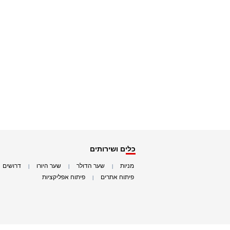
כלים ושירותים
מניות
שער הדולר
שער היורו
דרושים
|
|
|
|
פיתוח אתרים
פיתוח אפליקציות
|
|