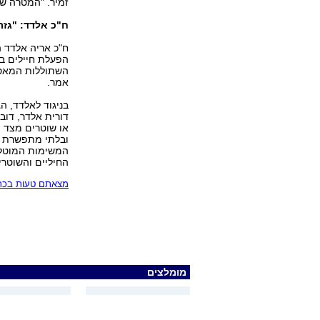
זמיר. "המטרה ש
ח"כ אלדד: "גזר
ח"כ אריה אלדד ה
הפעלת חיילים בש
השתוללות המאסר
אמר.
בניגוד לאלדד, ה
או שוטרים מצד מ
ובלתי מתפשרת כל
המשימות המוטלו
החיליים והשוטרי
מצאתם טעות בכתב
מומלצים