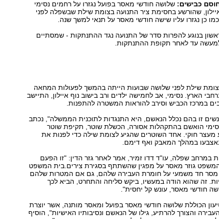
וסם כבישים:
שלושה חודשי מאסר בפועל נגזרו על רחמים נסימי
וף איילון, שהורשע בחסימת ציר התנועה בצומת שילת שבשפלה לפני
מו כן נגזרו עליו שישה חודשי מאסר על תנאי למשך שנה.
ראשון בנוגע להפרות סדר של התנועה נגד ההתנתקות - שמסתיים
מעשה עד לאחר תקופת ההתנתקות.
ומת שילת לפני שלושה שבועות הייתה בהמשך לפעולות המחאה
בי הארץ. נסימי, אב לחמישה ילדים ורב בישוב נוף איילון, התיישב
בים במרכז הכביש וסירב להוראות המשטרה להתפנות.
שים זו בהם נכלל הנאשם, היא התנגדות לתוכנית הממשלה", נכתב
סימי הואשם בהתקהלות אסורה, הכשלת שוטר, תקיפת שוטר
 מעצר חוקי. אחד השוטרים שהגיע לצומת שילה כדי לפנות את
אצבעו במהלך המאבק ואף דימם.
 במרחב שפלה, עו"ד דדו זמיר, אמר לאחר גזר הדין: "זו הפעם
משפט גוזר מאסר על מפגין שהשתתף בסגירת צירים.בית המשפט
מסר חד משמעי על חומרת העבירה שלהם, גם אם המטרות שלהם
ות. זה שהוא הודה במעשיו, ביקש סליחה והתחרט, הביא לכך
ה חודשי מאסר, עונש קל יחסית".
עון הכוללת שלושה חודשי מאסר בפועל ומאסר מותנה, אשר יוצרת
העבירה והצורך להרתיע, גילו של הנאשם ונסיבותיו האישיות", הוסיף