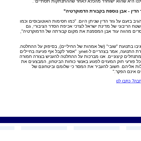
לנו היא שהוא ישוחרר מהכלא לאחר שההתנתקות תסתיים".
 הדין - אבן נוספת בקבורת הדמוקרטיה"
גיב בזעם על גזר הדין שניתן היום. "כמו חסימות האוטובוסים וכמו
טח הריבוני של מדינת ישראל לצרכי אכיפת הסדר הציבורי, גם
ים מהווה עוד אבן המסמנת את מקום קבורתה של הדמוקרטיה",
גיבו בתנועת "שובי" (של אמהות של החיליים), בסיפוק על ההחלטה.
דורית אלדר, דוברת התנועה, אמר בצהריים ל-ynet: "אסור לקבל אף פגיעה בחיילים
תנחלים קיצוניים. אנו מברכות על ההחלטה להעניש בצורה חמורה
 פורעי חוק המעזים לפגוע באנשי כוחות הביטחון, המבצעים את
ת אליהם. חשוב להעביר את המסר כי שלומם וביטחונם של
ם אינם הפקר."
ה? כתבו לנו