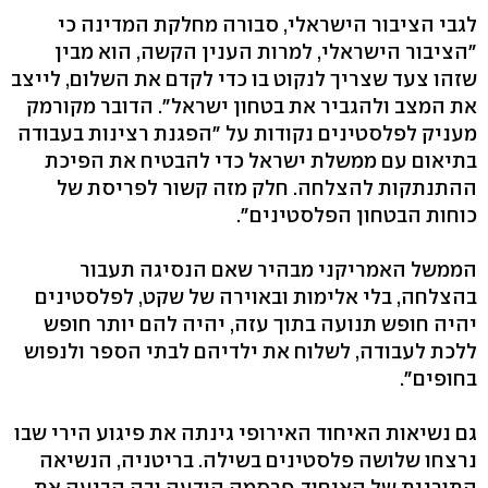
לגבי הציבור הישראלי, סבורה מחלקת המדינה כי
"הציבור הישראלי, למרות הענין הקשה, הוא מבין
שזהו צעד שצריך לנקוט בו כדי לקדם את השלום, לייצב
את המצב ולהגביר את בטחון ישראל". הדובר מקורמק
מעניק לפלסטינים נקודות על "הפגנת רצינות בעבודה
בתיאום עם ממשלת ישראל כדי להבטיח את הפיכת
ההתנתקות להצלחה. חלק מזה קשור לפריסת של
כוחות הבטחון הפלסטינים".
הממשל האמריקני מבהיר שאם הנסיגה תעבור
בהצלחה, בלי אלימות ובאוירה של שקט, לפלסטינים
יהיה חופש תנועה בתוך עזה, יהיה להם יותר חופש
ללכת לעבודה, לשלוח את ילדיהם לבתי הספר ולנפוש
בחופים".
גם נשיאות האיחוד האירופי גינתה את פיגוע הירי שבו
נרצחו שלושה פלסטינים בשילה. בריטניה, הנשיאה
התורנית של האיחוד, פרסמה הודעה ובה הביעה את