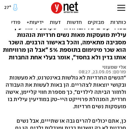
אשת Java (חרדית) מי ימצא
בשקט בשקט משתלבות יותר ויותר נשים חרדיות
בפרוייקטים של חברות היי-טק. בעיר מודיעין
עילית מועסקות מאות נשים חרדיות הנהנות
מסביבה מתאימה, והכל באישור הרבנים. השכר
הוא שכר מינימום בתוספת 5% "אבל הן מרוויחות
אותו בדין ולא בחסד", אומר בעלי אחת החברות
אלי שמעוני
פורסם: 23.09.05, 08:27
"הנשים החרדיות לא גולשות באינטרנט, לא מעשנות
ובקושי יוצאות לצהריים. הן באות לעשות את העבודה
ולחזור הביתה לילדים", כך מספרת חווי קליימן, אישה
חרדית, המנהלת פרוייקט היי-טק במודיעין עילית בו
מועסקות נשים חרדיות.
כן, אתם יכולים להרים גבה או שתייים, אבל נשים
חרדיות לא רק יושבות בבית ומגדלות ילדים. הן גם