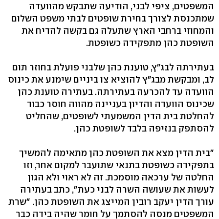
המשפטים, ציפי לבני, הודיעה שתבקש מהוועדה
שמתכנסת לצורך בחירת שופטים לבתי משפט השלום
והמחוזי ברחבי הארץ שתעלה גם בקשה להדיח את
השופטת כהן מתפקידה כשופטת.
בעתירתה לבג"ץ, טוענת כהן שלבני פועלת בחוזר תום
לב, ומבקשת מבג"ץ להוציא צו ביניים שימנע את כינוס
הוועדה עד להכרעה בעתירתה. בעתירה טוענת כהן
שכינוס הוועדה והדיון בעניינה מהווה חוסר כבוד
להחלטת בית הדין המשמעתי לשופטים, שהחליט
להסתפק בנזיפה בלבד לשופטת כהן.
"בית הדין מצא את השופטת כהן מתאימה להמשיך
בתפקידה כשופטת בתנאי שתועבר למקום אחר, וזו
החלטה של ערכאה מוסמכת. זה לא ראוי ולא הגון
לעשות את שעושה השרה לבני כעת", כתב בעתירה
עורך הדין יעקב רובין המייצג את השופטת כהן. "שרת
המשפטים מנסה להסתמך על חומר שהיה בידה כבר