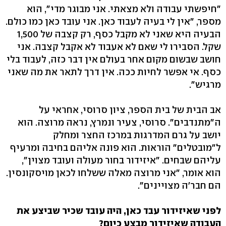
"חיפשתי עבודה ולא מצאתי. אני מבוגר מדי", הוא
מספר, "אין לי בעיה לעבוד כאן. אני עובד כאן כמו כולם.
הבעיה היא שאני לא מקבל כסף, רק קצבה של 1,500
שקל. הסבירו לי שאם לא אעבוד לא אקבל קצבה. אני
חושב שבשום מקום אחר בעולם אין דבר כזה, לעבוד בלי
כסף. אי אפשר לחיות ככה. אין דרך לתאר את מה שאני
מרגיש".
אב הבית של בית הספר, ציון סרוסי, אחראי על
ה"מתנדבים". סרוסי, צעיר ונמרץ, נראה מרוצה. הוא
יושב על גרם המדרגות במרכז החצר ומחלק
ל"מובטלים" הוראות. הוא פונה אליהם בחיבה ומרעיף
עליהם שבחים. "איזידור בחור מעולה ועובד מצוין",
הוא אומר, "אני מרוצה מאלה ששלחו לכאן מויסקונסין.
הם חבר'ה מצויינים".
לפני שאיזידור עבד כאן, היה עובד שכיר שביצע את
העבודה שאיזידור מבצע כיום?