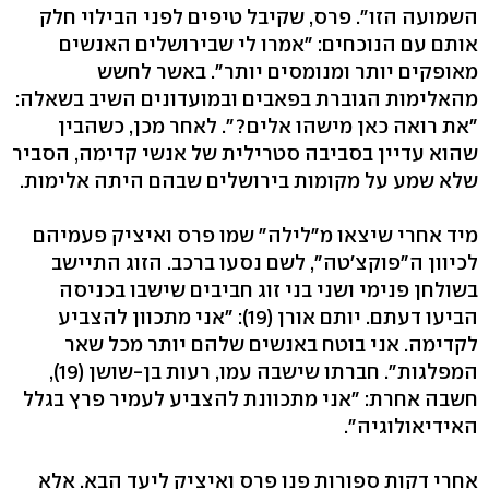
השמועה הזו". פרס, שקיבל טיפים לפני הבילוי חלק
אותם עם הנוכחים: "אמרו לי שבירושלים האנשים
מאופקים יותר ומנומסים יותר". באשר לחשש
מהאלימות הגוברת בפאבים ובמועדונים השיב בשאלה:
"את רואה כאן מישהו אלים?". לאחר מכן, כשהבין
שהוא עדיין בסביבה סטרילית של אנשי קדימה, הסביר
שלא שמע על מקומות בירושלים שבהם היתה אלימות.
מיד אחרי שיצאו מ"לילה" שמו פרס ואיציק פעמיהם
לכיוון ה"פוקצ'טה", לשם נסעו ברכב. הזוג התיישב
בשולחן פנימי ושני בני זוג חביבים שישבו בכניסה
הביעו דעתם. יותם אורן (19): "אני מתכוון להצביע
לקדימה. אני בוטח באנשים שלהם יותר מכל שאר
המפלגות". חברתו שישבה עמו, רעות בן-שושן (19),
חשבה אחרת: "אני מתכוונת להצביע לעמיר פרץ בגלל
האידיאולוגיה".
אחרי דקות ספורות פנו פרס ואיציק ליעד הבא. אלא