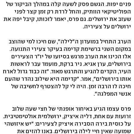
פנים יפות. הגשם פסק לשעה קלה במהלך הביקור של
הפוליטיקאי הוותיק, והחל לרדת רק זמן קצר לפני
שעזב את ירושלים. גם פרס, יאמר לזכותו, קיבל יפה את
ירושלים על צעיריה.
הערב התחיל במועדון ה"לילה", שם חיכו למי שהוצב
במקום השני ברשימת קדימה בעיקר צעירי התנועה.
אלו הכינו את הערב מרגש בסיועו של יו"ר הצעירים
בירושלים, ערן אגיא. ניר ברקת, מועמד עבר לראשות
העיר, הקדים להגיע והתרגש מאוד. "זה כבוד גדול לארח
אותו בירושלים", אמר. "קדימה היא שילוב נהדר שהעם
חיכה לו הרבה זמן. היה לי קל להצטרף לחשיבה של
אנשי המפלגה".
פרס עצמו הגיע באיחור אופנתי של חצי שעה שלוב
זרועות עם אחת, דליה איציק, ירושלמית אולטימטיבית.
על כוסית בירה הסבירה איציק לצעירים: "יש איזושהי
שמועה שאין חיי לילה בירושלים. באנו להזים את