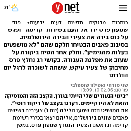
פרס בסיבוב פאבים:
"בתקופתי רקדו רק בגורן"
שמעון פרס ירד אל העם בשירות "קדימה" ופגש
על כוס בירה את צעירי הבירה הירושלמית.
בסיבוב פאבים הבטיחו חלקם שהם "לא מושפעים
בקלות מהגימיק", וחלק אחר הטיח ביקורת על
שעזב את מפלגת העבודה. בקושי רב נחלץ פרס
מחיבוק של צעיר עיקש, ששתה לשוכרה לרגל יום
הולדתו
שני מזרחי ואטילה שומפלבי
פורסם: 10.02.06, 13:09
"בימי הנעורים שלי הייתי בגורן. הקצב הזה והמוסיקה
הזאת לא היו קיימים. רקדנו בקצב של ריקוד רוסי"
.
את המשפט הזה שמעו הלילה (יום ו') צעירים בשישה
פאבים שונים בירושלים, אליהם יצאו בכירי רשימת
קדימה ובראשם הצעיר הנמרץ שמעון פרס. במשך