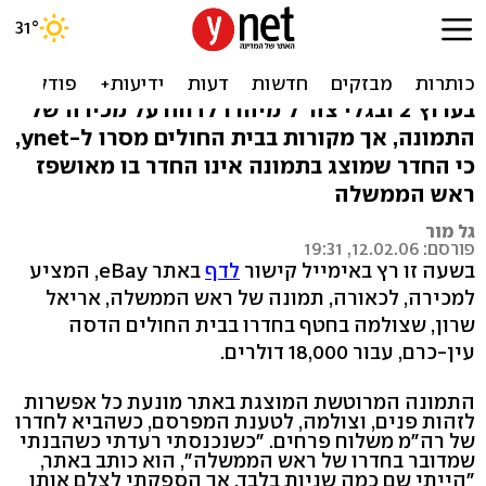
תמונה של שרון בביה"ח -
האומנם?
בערוץ 2 ובגלי צה"ל מיהרו לדווח על מכירה של
התמונה, אך מקורות בבית החולים מסרו ל-ynet,
כי החדר שמוצג בתמונה אינו החדר בו מאושפז
ראש הממשלה
גל מור
פורסם: 12.02.06, 19:31
בשעה זו רץ באימייל קישור
לדף
באתר eBay, המציע
למכירה, לכאורה, תמונה של ראש הממשלה, אריאל
שרון, שצולמה בחטף בחדרו בבית החולים הדסה
עין-כרם, עבור 18,000 דולרים.
התמונה המרוטשת המוצגת באתר מונעת כל אפשרות
לזהות פנים, וצולמה, לטענת המפרסם, כשהביא לחדרו
של רה"מ משלוח פרחים. "כשנכנסתי רעדתי כשהבנתי
שמדובר בחדרו של ראש הממשלה", הוא כותב באתר,
"הייתי שם כמה שניות בלבד, אך הספקתי לצלם אותו