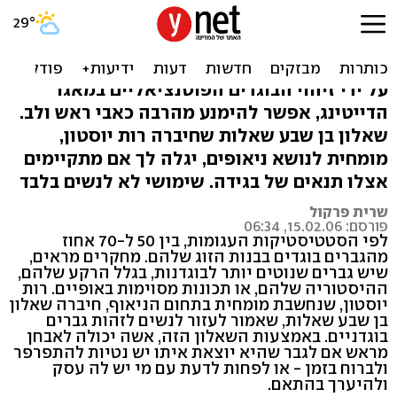
האם את יוצאת עם בוגד
פוטנציאלי?
על ידי זיהוי הבוגדים הפוטנציאליים במאגר
הדייטינג, אפשר להימנע מהרבה כאבי ראש ולב.
שאלון בן שבע שאלות שחיברה רות יוסטון,
מומחית לנושא ניאופים, יגלה לך אם מתקיימים
אצלו תנאים של בגידה. שימושי לא לנשים בלבד
שרית פרקול
פורסם: 15.02.06, 06:34
לפי הסטטיסטיקות העגומות, בין 50 ל-70 אחוז
מהגברים בוגדים בבנות הזוג שלהם. מחקרים מראים,
שיש גברים שנוטים יותר לבוגדנות, בגלל הרקע שלהם,
ההיסטוריה שלהם, או תכונות מסוימות באופיים. רות
יוסטון, שנחשבת מומחית בתחום הניאוף, חיברה שאלון
בן שבע שאלות, שאמור לעזור לנשים לזהות גברים
בוגדניים. באמצעות השאלון הזה, אשה יכולה לאבחן
מראש אם לגבר שהיא יוצאת איתו יש נטיות להתפרפר
ולברוח בזמן - או לפחות לדעת עם מי יש לה עסק
ולהיערך בהתאם.