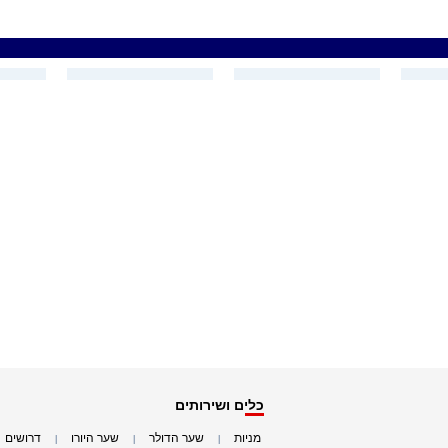
כלים ושירותים
מניות
שער הדולר
שער היורו
דרושים
|
|
|
|