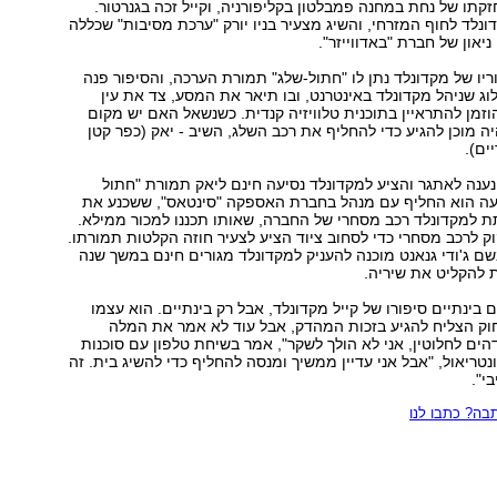
זקתו של נחת במחנה פמבלטון בקליפורניה, וקייל זכה בגנרטור.
לד לחוף המזרחי, והשיג מצעיר בניו יורק "ערכת מסיבות" שכללה
יאון של חברת "באדווייזר".
ריו של מקדונלד נתן לו "חתול-שלג" תמורת הערכה, והסיפור פנה
בלוג שניהל מקדונלד באינטרנט, ובו תיאר את המסע, צד את עין
זמן להתראיין בתוכנית טלוויזיה קנדית. כשנשאל האם יש מקום
יה מוכן להגיע כדי להחליף את רכב השלג, השיב - יאק (כפר קטן
ים).
 נענה לאתגר והציע למקדונלד נסיעה חינם ליאק תמורת "חתול
עה הוא החליף עם מנהל בחברת האספקה "סינטאס", ששכנע את
ת למקדונלד רכב מסחרי של החברה, שאותו תכננו למכור ממילא.
וק לרכב מסחרי כדי לסחוב ציוד הציע לצעיר חוזה הקלטות תמורתו.
ם ג'ודי גנאנט מוכנה להעניק למקדונלד מגורים חינם במשך שנה
להקליט את שיריה.
 בינתיים סיפורו של קייל מקדונלד, אבל רק בינתיים. הוא עצמו
ק הצליח להגיע בזכות המהדק, אבל עוד לא אמר את המלה
הים לחלוטין, אני לא הולך לשקר", אמר בשיחת טלפון עם סוכנות
נטריאול, "אבל אני עדיין ממשיך ומנסה להחליף כדי להשיג בית. זה
י".
ה? כתבו לנו