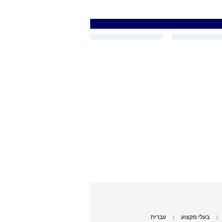
בעלי מקצוע
עברית
|
|