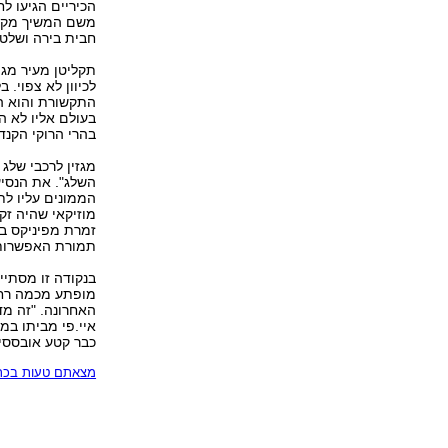
הכיריים הגיעו לח
משם המשיך מקדונ
חבית בירה ושלט נ
תקליטן מעיר מגו
לכיוון לא צפוי. 
התקשורת והוא הו
בעולם אליו לא ה
בהרי הרוקי הקנדי
מגזין לרכבי שלג
השלג". את הנסי
הממונים עליו לת
מוזיקאי שהיה זק
זמרת מפיניקס בש
תמורת האפשרות 
בנקודה זו מסתיים
מופתע מכמה רחו
האחרונה. "זה מד
איי.פי מביתו במו
כבר קטע אובססיב
מצאתם טעות בכתב