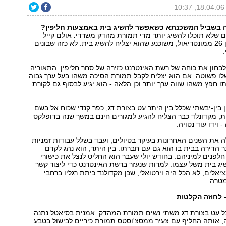
1
 בשביל המשכנתא כשאפשר להשיג בית באמצעות חליפין?
ם שלא תוכלו להשיג יותר מדי תמורת מהדק משרדי
.
אולם קייל
מקדונלד, קנדי בן 26 ממונטריאול, משוכנע שהוא יצליח להשיג בית. לא כזה שבונים
בחון את כוחה של רשת האינטרנט כזירה של סחר חליפין. התאוריה
ו פשוטה: אם הוא יצליח לקבל תמורת הסיכה משהו בעל ערך גבוה
ו חפץ משהו שווה ערך יותר וכן הלאה - הוא יגיע לבסוף גם לקורת
 בין-יבשתי שכלל בין היתר עט בצורת דג, כפר קנדי שכוח אל בשם
ת, מקדונלד כבר הצליח להגיע למגורים חינם במשך שנה בדופלקס
- וידו עוד נטויה.
ה את השנים האחרונות בעיקר בטיולים, ועבד בשלל עבודות זמניות
 הדירה בבית בו הוא גם עם חברתו. בין היתר, הוא נהג לקדם
לפנים למיניהם. בחודש יולי שעבר הוא החליט לנצל את כישורי
יג בית משל עצמו. למרות שנעזר ברשת האינטרנט כדי ליצור קשר
יאלים, לא הכל היה וירטואלי, שכן מקדולנד כיתת רגליו ברחבי
מטרה.
 לחוזה הקלטות
בל עט בצורת דג משתי נשים תמורת המהדק. אמנית בסיאטל נתנה
, אותה החליף עם צעיר ממסצ'וסטס תמורת כיריים לבישול בטבע.