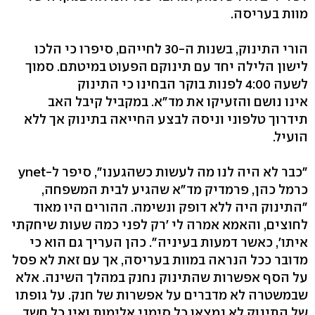
מוות בעריסה.
הורי התינוק, בשנות ה-30 לחייהם, סיפרו כי הלכו
לישון הלילה יחד עם תינוקם הפעוט במיטתם. סמוך
לשעה 4:00 לפנות בוקר הבחינו כי התינוק
אינו נושם והזעיקו את מד"א. במקביל קיבל האב
תידרוך טלפוני וניסה לבצע החייאה בתינוק אך ללא
הועיל.
"כבר לא היה לנו מה לעשות כשהגענו", סיפר ל-ynet
כרמל כהן, פרמדיק מד"א שהגיע לבית המשפחה,
"התינוק היה ללא דופק ונשימה. ההורים היו מאוד
לחוצים, והאמא אמרה לי 'רק לפני כמה שעות שיחקתי
איתו', כאשר דמעות בעיניה". כהן העריך גם הוא כי
מדובר ככל הנראה במוות בעריסה, אך עם זאת לא פסל
על הסף אפשרות שהתינוק נחנק במהלך השינה. אלא
שבמשטרה לא מדברים על אפשרות של חנק. על גופתו
של התינוק לא נמצאו כל סימני אלימות ואין כל חשד