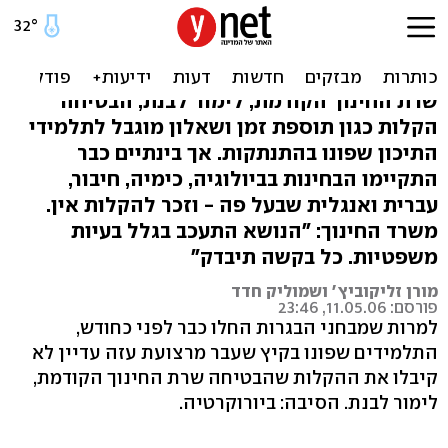
הבגרויות החלו - אך מה עם
ההקלות למפונים?
שרת החינוך הקודמת, לימור לבנת, הבטיחה
הקלות כגון תוספת זמן ושאלון מוגבל לתלמידי
התיכון שפונו בהתנתקות. אך בינתיים כבר
התקיימו הבחינות בביולוגיה, כימיה, חיבור,
עברית ואנגלית שבעל פה - וזכר להקלות אין.
משרד החינוך: "הנושא התעכב בגלל בעיות
משפטיות. כל בקשה תיבדק"
מורן זליקוביץ' ושמוליק חדד
פורסם: 11.05.06, 23:46
למרות שמבחני הבגרות החלו כבר לפני כחודש,
התלמידים שפונו בקיץ שעבר מרצועת עזה עדיין לא
קיבלו את ההקלות שהבטיחה שרת החינוך הקודמת,
לימור לבנת. הסיבה: ביורוקרטיה.