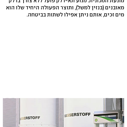
מונעת המכונית. מנוע תא-דלק פועל ללא צורך בדלק
מאובנים (בנזין למשל), ותוצר הפעולה היחיד שלו הוא
מים זכים, אותם ניתן אפילו לשתות בביטחה.