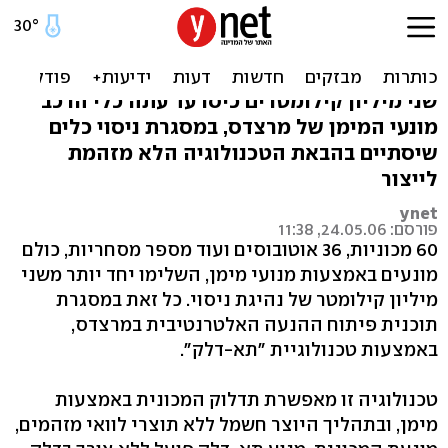
רכבי המימן של מרצדס
עובדים קשה
שני מיליון קילומטרים כיסו עד עתה כלי הרכב
מונעי המימן של מרצדס, במסגרת ניסוי כלים
שיסתיים בהבאת הטכנולוגיה הלא מזהמת
לייצור
ynet
פורסם: 24.05.06, 11:38
60 מכוניות, 36 אוטובוסים ועוד מספר מסחריות, כולם
מונעים באמצעות מנועי מימן, השלימו יחד יותר משני
מיליון קילומטר של נהיגת ניסוי. כל זאת במסגרת
תוכנית פיתוח ההנעה האלטרנטיבית במרצדס,
באמצעות טכנולוגיית "תא-דלק".
טכנולוגיה זו מאפשרת תדלוק המכונית באמצעות
מימן, ובתהליך היוצר חשמל ללא תוצרי לוואי מזהמים,