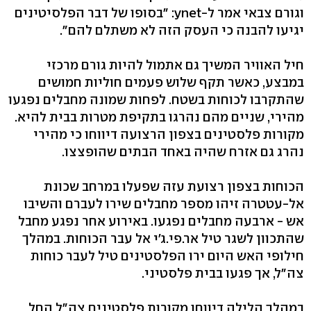
וגורם צבאי אמר ל-ynet: "בסופו של דבר הפלסיטינים
יגיעו להבנה כי העסק הזה לא משתלם להם".
חיל האוויר המשיך גם אתמול להיות גורם מרכזי
במבצע, כאשר תקף שלוש פעמים חוליות חמושים
שהתקרבו לכוחות בשטח. לפחות שמונה מחבלים נפגעו
מהירי, שניים מהם נהרגו בתקיפת מטרות בבית להיא.
מקורות פלסטינים בצפון הרצועה דיווחו כי מהירי
נהרג גם אזרח שהיה באחד הבתים שהופצצו.
הכוחות בצפון רצועת עזה שפעלו במרחב שכונת
אל-עטטרה זיהו מספר מחבלים שירו לעברם והשיבו
אש - ארבעה מחבלים נפגעו. באירוע אחר נפגע מחבל
שהתכוון לשגר טיל אר.פי.ג'י אל עבר הכוחות. במהלך
חילופי האש היום ירו הפלסטינים טיל לעבר כוחות
צה"ל, אך פגעו בבית פלסטיני.
במהלך הלילה דיווחו מקורות פלסטינים צה"ל החל