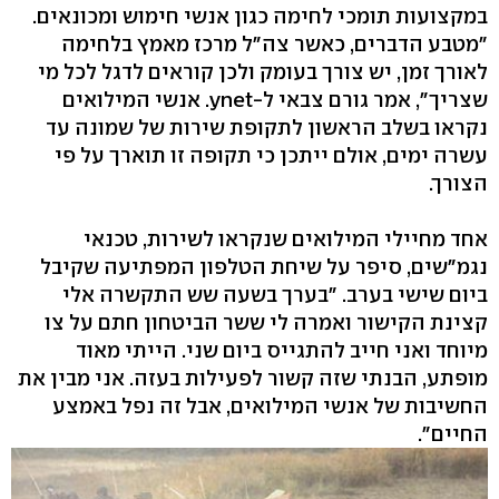
במקצועות תומכי לחימה כגון אנשי חימוש ומכונאים.
"מטבע הדברים, כאשר צה"ל מרכז מאמץ בלחימה
לאורך זמן, יש צורך בעומק ולכן קוראים לדגל לכל מי
שצריך", אמר גורם צבאי ל-ynet. אנשי המילואים
נקראו בשלב הראשון לתקופת שירות של שמונה עד
עשרה ימים, אולם ייתכן כי תקופה זו תוארך על פי
הצורך.
אחד מחיילי המילואים שנקראו לשירות, טכנאי
נגמ"שים, סיפר על שיחת הטלפון המפתיעה שקיבל
ביום שישי בערב. "בערך בשעה שש התקשרה אלי
קצינת הקישור ואמרה לי ששר הביטחון חתם על צו
מיוחד ואני חייב להתגייס ביום שני. הייתי מאוד
מופתע, הבנתי שזה קשור לפעילות בעזה. אני מבין את
החשיבות של אנשי המילואים, אבל זה נפל באמצע
החיים".