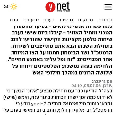
צה"ל בעזה: עשרות אנשי
מילואים קיבלו צווי חירום
כמה עשרות אנשי מילואים - בעיקר מהמערך
הטכני ומחיל האוויר - קיבלו ביום שישי בערב
שיחות טלפון מקצינות הקישור שהודיעו להם:
בתחילת השבוע הבא אתם מתייצבים לשירות.
הרמטכ"ל ושר הביטחון חתמו על הצו המיוחד.
אחד המגוייסים: "זה נפל עלינו באמצע החיים".
הלחימה בעזה נמשכת; הפלסטינים דיווחו על
שלושה הרוגים במהלך חילופי האש
חנן גרינברג
עודכן: 08.07.06, 04:10
בצה"ל הודיעו כבר עם תחילת מבצע "אלוני הבשן" כי
לא ידוע כמה זמן ישהו הכוחות בתוך עזה, ואמש (שישי)
נקראו כוחות מילואים אל החזית. ל-ynet נודע כי
הרמטכ"ל, רב-אלוף דן חלוץ, חתם ביום חמישי בערב על